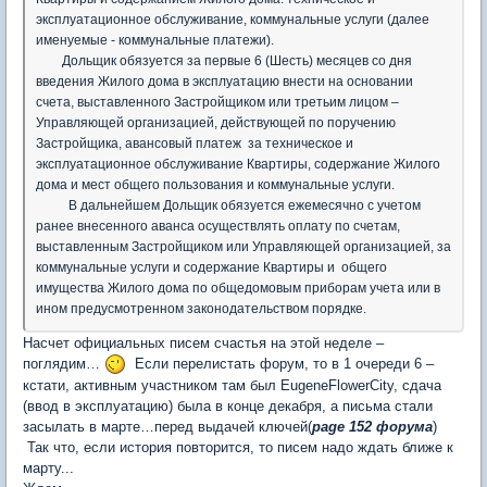
эксплуатационное обслуживание, коммунальные услуги (далее
именуемые - коммунальные платежи).
Дольщик обязуется за первые 6 (Шесть) месяцев со дня
введения Жилого дома в эксплуатацию внести на основании
счета, выставленного Застройщиком или третьим лицом –
Управляющей организацией, действующей по поручению
Застройщика, авансовый платеж за техническое и
эксплуатационное обслуживание Квартиры, содержание Жилого
дома и мест общего пользования и коммунальные услуги.
В дальнейшем Дольщик обязуется ежемесячно с учетом
ранее внесенного аванса осуществлять оплату по счетам,
выставленным Застройщиком или Управляющей организацией, за
коммунальные услуги и содержание Квартиры и общего
имущества Жилого дома по общедомовым приборам учета или в
ином предусмотренном законодательством порядке.
Насчет официальных писем счастья на этой неделе –
поглядим…
Если перелистать форум, то в 1 очереди 6 –
кстати, активным участником там был EugeneFlowerCity, сдача
(ввод в эксплуатацию) была в конце декабря, а письма стали
засылать в марте…перед выдачей ключей(
page 152 форума
)
Так что, если история повторится, то писем надо ждать ближе к
марту...