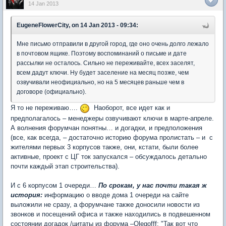
14 Jan 2013
EugeneFlowerCity, on 14 Jan 2013 - 09:34:
Мне письмо отправили в другой город, где оно очень долго лежало
в почтовом ящике. Поэтому воспоминаний о письме и дате
рассылки не осталось. Сильно не переживайте, всех заселят,
всем дадут ключи. Ну будет заселение на месяц позже, чем
озвучивали неофициально, но на 5 месяцев раньше чем в
договоре (официально).
Я то не переживаю….
Наоборот, все идет как и
предполагалось – менеджеры озвучивают ключи в марте-апреле.
А волнения форумчан понятны… и догадки, и предположения
(все, как всегда, – достаточно историю форума пролистать – и с
жителями первых 3 корпусов также, они, кстати, были более
активные, проект с ЦГ ток запускался – обсуждалось детально
почти каждый этап строительства).
И с 6 корпусом 1 очереди…
По срокам, у нас почти такая ж
история:
информацию о вводе дома 1 очереди на сайте
выложили не сразу, а форумчане также доносили новости из
звонков и посещений офиса и также находились в подвешенном
состоянии догадок /цитаты из форума –Olegofff: "Так вот что