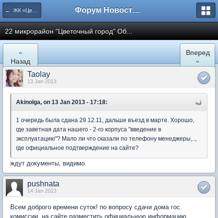
Форум Новостройки
← ЖК «Цветочный город» Микрорайон 22
22 микрорайон "Цветочный город" Об...
«
Вперед
Назад
»
Taolay
13 Jan 2013
Akinolga, on 13 Jan 2013 - 17:18:
1 очередь была сдана 29.12.11, дальше въезд в марте. Хорошо,
где заветная дата нашего - 2-го корпуса "введение в
эксплуатацию"? Мало ли что сказали по телефону менеджеры,..,
где официальное подтверждение на сайте?
ждут документы, видимо.
pushnata
14 Jan 2013
Всем доброго времени суток! по вопросу сдачи дома гос.
комиссии на сайте разместить официальную информацию