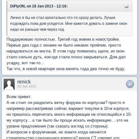
DiFlyON, on 18 Jan 2013 - 12:16:
Лично я бы не стал капитально что-то сразу делать. Лучше
подождать пока дом усядется. Мне кажется думать о замене окон
надо не раньше чем через год.
Поддерживаю полностью. Третий год живем в новостройке.
Первые два года с окнами не было никаких проблем, просто
нарадоваться не могла. В этом году появились щели, из окон
стало сильно дуть, кое-где стали плохо закрываться. Дом дал
усадку, вот так-то...
Так что, в новой квартире окна менять года два точно не буду.
renick
20 Jan 2013
Всем привет.
А не стоит ли разделить ветку форума по корпусам? просто я
например рассматриваю сейчас вариант покупки в 10-м корпусе,
но пришлось перечитать много информации не относящейся к 10-
му корпусу....а так было бы проще искать информацию....это на
уровне предложения (так сказать взгляд со стороны).
И вопросик к форумчанам, не знаете когда начнется
строительство следующего корпуса? вроде СТ говорит что