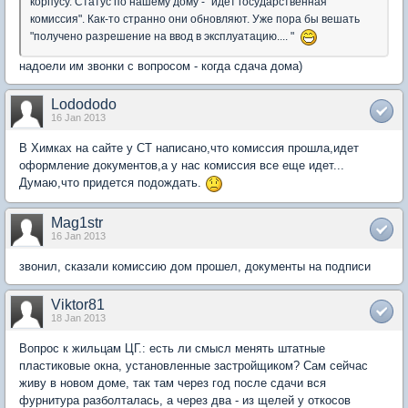
корпусу. Статус по нашему дому - "идет государственная
комиссия". Как-то странно они обновляют. Уже пора бы вешать
"получено разрешение на ввод в эксплуатацию.... "
надоели им звонки с вопросом - когда сдача дома)
Lodododo
16 Jan 2013
В Химках на сайте у СТ написано,что комиссия прошла,идет
оформление документов,а у нас комиссия все еще идет...
Думаю,что придется подождать.
Mag1str
16 Jan 2013
звонил, сказали комиссию дом прошел, документы на подписи
Viktor81
18 Jan 2013
Вопрос к жильцам ЦГ.: есть ли смысл менять штатные
пластиковые окна, установленные застройщиком? Сам сейчас
живу в новом доме, так там через год после сдачи вся
фурнитура разболталась, а через два - из щелей у откосов