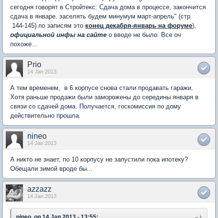
сегодня говорят в Стройтекс: Сдача дома в процессе, закончится
сдача в январе. заселять будем минумум март-апрель" (стр.
144-145) по записям это
конец декабря-январь на форуме
),
официальной инфы на сайте
о вводе не было. Все оч
похоже…
Prio
14 Jan 2013
А тем временем, в 6 корпусе снова стали продавать гаражи.
Хотя раньше продажи были заморожены до середины января в
связи со сдачей дома. Получается, госкомиссия по дому
действительно прошла.
nineo
14 Jan 2013
А никто не знает, по 10 корпусу не запустили пока ипотеку?
Обещали зимой вроде бы...
azzazz
14 Jan 2013
nineo, on 14 Jan 2013 - 13:55: