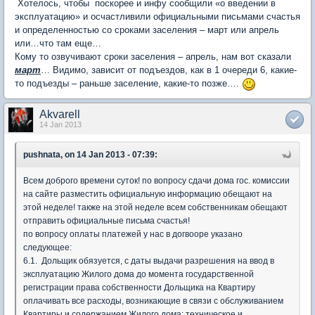
Хотелось, чтобы поскорее и инфу сообщили «о введении в
эксплуатацию» и осчастливили официальными письмами счастья
и определенностью со сроками заселения – март или апрель
или…что там еще…
Кому то озвучивают сроки заселения – апрель, нам вот сказали
март
… Видимо, зависит от подъездов, как в 1 очереди 6, какие-
то подъезды – раньше заселение, какие-то позже….
Akvarell
14 Jan 2013
pushnata, on 14 Jan 2013 - 07:39:
Всем доброго времени суток! по вопросу сдачи дома гос. комиссии
на сайте разместить официальную информацию обещают на
этой неделе! также на этой неделе всем собственникам обещают
отправить официальные письма счастья!
по вопросу оплаты платежей у нас в догвооре указано
следующее:
6.1. Дольщик обязуется, с даты выдачи разрешения на ввод в
эксплуатацию Жилого дома до момента государственной
регистрации права собственности Дольщика на Квартиру
оплачивать все расходы, возникающие в связи с обслуживанием
Квартиры и содержанием Жилого дома: техническое и