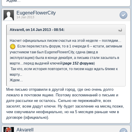
Ждем…
EugeneFlowerCity
14 Jan 2013
Akvarell, on 14 Jan 2013 - 08:54:
Насчет официальных писем счастья на этой неделе – поглядим…
Если перелистать форум, то в 1 очереди 6 – кстати, активным
участником там был EugeneFlowerCity, сдача (ввод в
эксплуатацию) была в конце декабря, а письма стали засылать в
марте…перед выдачей ключей(
page 152 форума
)
Так что, если история повторится, то писем надо ждать ближе к
марту...
Ждем…
Мне письмо отправили в другой город, где оно очень долго
лежало в почтовом ящике. Поэтому воспоминаний о письме и
дате рассылки не осталось. Сильно не переживайте, всех
заселят, всем дадут ключи. Ну будет заселение на месяц позже,
чем озвучивали неофициально, но на 5 месяцев раньше чем в
договоре (официально).
Akvarell