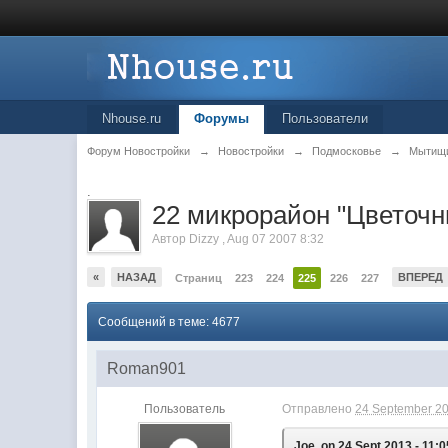
Nhouse.ru
Форумы
Пользователи
Форум Новостройки
→
Новостройки
→
Подмосковье
→
Мытищ
.
22 микрорайон "Цветоч
Автор
Dizzy
,
Aug 07 2007 8:32
«
НАЗАД
ВПЕРЕД
Страниц
223
224
225
226
227
Сообщений в теме: 4677
Roman901
Пользователь
Отправлено
24 September 20
Joe, on 24 Sept 2013 - 11:0