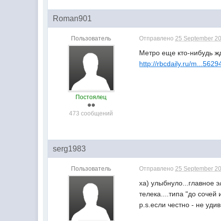
Roman901
Пользователь
Отправлено
25 September 20
Метро еще кто-нибудь ж
http://rbcdaily.ru/m...56
Постоялец
473 сообщений
serg1983
Пользователь
Отправлено
25 September 20
ха) улыбнуло...главное 
телека....типа "до сочей 
p.s.если честно - не удив