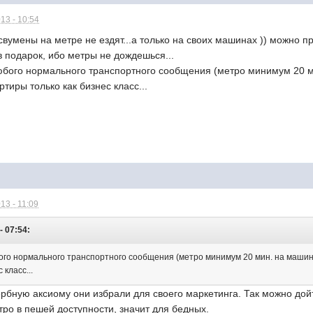
13 - 10:54
вумены на метре не ездят...а только на своих машинах )) можно пр
 подарок, ибо метры не дождешься...
любого нормального транспортного сообщения (метро минимум 20 м
тиры только как бизнес класс...
13 - 11:09
- 07:54:
бого нормального транспортного сообщения (метро минимум 20 мин. на машин
 класс...
ербную аксиому они избрали для своего маркетинга. Так можно дойти
тро в пешей доступности, значит для бедных.