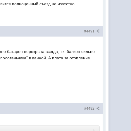
оявится полноценный съезд не известно.
#4491
хне батарея перекрыта всегда, т.к. балкон сильно
"полотеньчика" в ванной. А плата за отопление
#4492