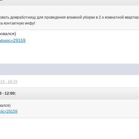
овать домработницу для проведения влажной уборки в 2-х комнатной квартир
за контактную инфу!
зовался)
owtopic=29159
13 - 16:15
 - 12:00:
вался)
topic=29159