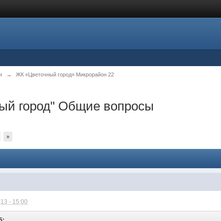
и
→
ЖК «Цветочный город» Микрорайон 22
ный город" Общие вопросы
»
13 - 15:00
5: