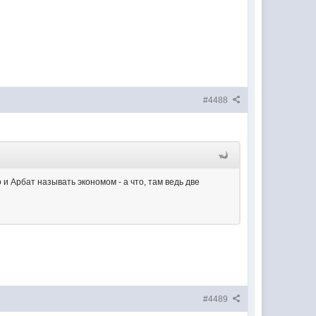
#4488
о и Арбат называть экономом - а что, там ведь две
#4489