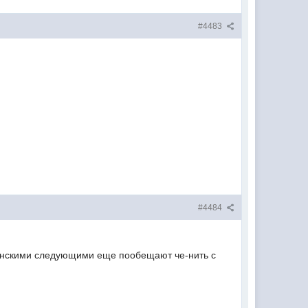
#4483
#4484
путинскими следующими еще пообещают че-нить с