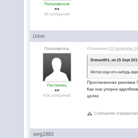
Пользователи
86 сообщений
Uriim
Пользователь
Отправлено
25 September 20
Roman901, on 25 Sept 2013
Метро еще кто-нибудь жд
Проплаченная реклама 
Постоялец
Как они упорно вдалблив
928 сообщений
целях
Сообщение отредактирова
serg1983