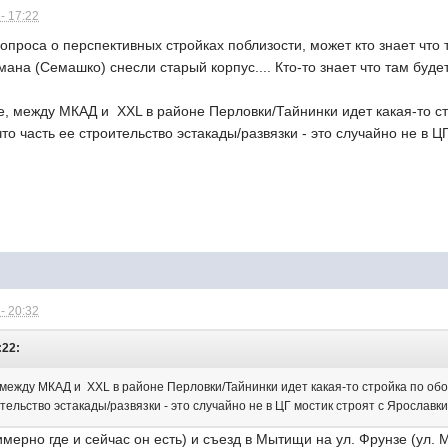
- 17:22
опроса о перспективных стройках поблизости, может кто знает что 
мана (Семашко) снесли старый корпус.... Кто-то знает что там буд
е, между МКАД и ХХL в районе Перловки/Тайнинки идет какая-то с
о часть ее строительство эстакады/развязки - это случайно не в ЦГ
- 20:32
:22:
 между МКАД и ХХL в районе Перловки/Тайнинки идет какая-то стройка по о
тельство эстакады/развязки - это случайно не в ЦГ мостик строят с Ярославки
имерно где и сейчас он есть) и съезд в Мытищи на ул. Фрунзе (ул. 