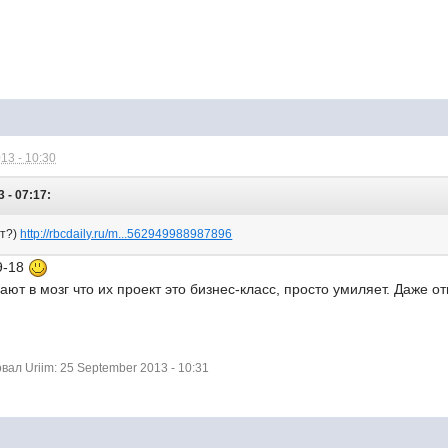
13 - 10:30
 - 07:17:
ет?)
http://rbcdaily.ru/m...562949988987896
9-18
ают в мозг что их проект это бизнес-класс, просто умиляет. Даже о
л Uriim: 25 September 2013 - 10:31