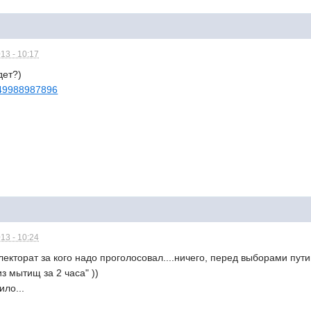
13 - 10:17
дет?)
2949988987896
13 - 10:24
электорат за кого надо проголосовал....ничего, перед выборами 
из мытищ за 2 часа" ))
ило...