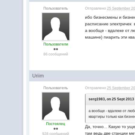
Пользователь
Отправлено
25 September 20
ибо бизнесмены и бизнес
расписание электричек в
а вообще - вдалеке от 
машине) пиарить эти квар
Пользователи
86 сообщений
Uriim
Пользователь
Отправлено
25 September 20
serg1983, on 25 Sept 2013 
а вообще - вдалеке от лю
квартиры только как бизнес
Постоялец
Да, точно... Какую то ущ
там ведь две станции ме
928 сообщений