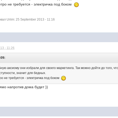
метро не требуется - электричка под боком
л Uriim: 25 September 2013 - 11:16
13 - 11:26
:09:
бную аксиому они избрали для своего маркетинга. Так можно дойти до того, чт
ступности, значит для бедных.
тро не требуется - электричка под боком
рямо напротив дома будет ))