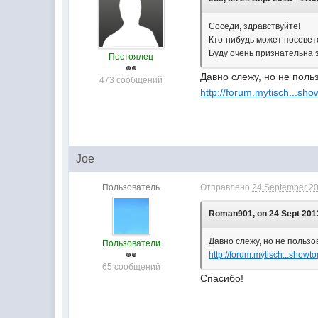
Соседи, здравствуйте!
Кто-нибудь может посовет
Буду очень признательна 
Постоялец
Давно слежу, но не поль
473 сообщений
http://forum.mytisch...sh
Joe
Пользователь
Отправлено
24 September 20
Roman901, on 24 Sept 2013
Давно слежу, но не пользо
Пользователи
http://forum.mytisch...show
65 сообщений
Спасибо!