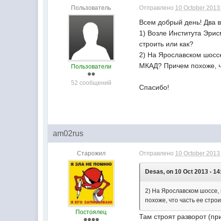
Пользователь
Отправлено
10 October 2013 
Всем добрый день! Два в
1) Возле Института Эрис
строить или как?
2) На Ярославском шосс
МКАД? Причем похоже, чт
Пользователи
52 сообщений
Спасибо!
am02rus
Старожил
Отправлено
10 October 2013 
Desas, on 10 Oct 2013 - 14
2) На Ярославском шоссе,
похоже, что часть ее строи
Постоялец
Там строят разворот (пр