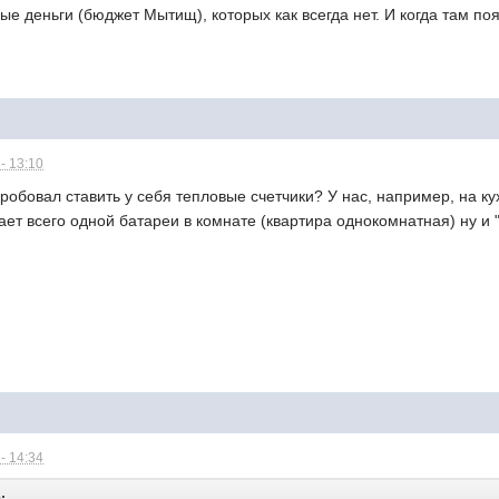
ные деньги (бюджет Мытищ), которых как всегда нет. И когда там п
- 13:10
робовал ставить у себя тепловые счетчики? У нас, например, на ку
тает всего одной батареи в комнате (квартира однокомнатная) ну и 
.
- 14:34
: