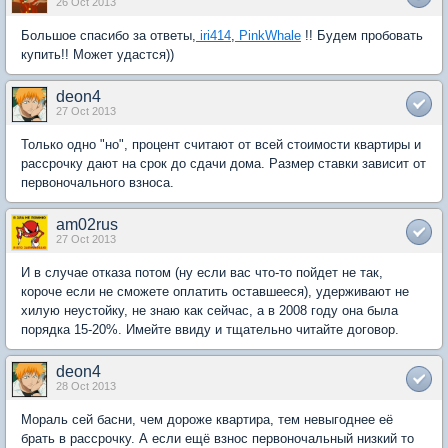
26 Oct 2013
Большое спасибо за ответы,
iri414
,
PinkWhale
!! Будем пробовать
купить!! Может удастся))
deon4
27 Oct 2013
Только одно "но", процент считают от всей стоимости квартиры и
рассрочку дают на срок до сдачи дома. Размер ставки зависит от
первоночального взноса.
am02rus
27 Oct 2013
И в случае отказа потом (ну если вас что-то пойдет не так,
короче если не сможете оплатить оставшееся), удерживают не
хилую неустойку, не знаю как сейчас, а в 2008 году она была
порядка 15-20%. Имейте ввиду и тщательно читайте договор.
deon4
28 Oct 2013
Мораль сей басни, чем дороже квартира, тем невыгоднее её
брать в рассрочку. А если ещё взнос первоночальный низкий то