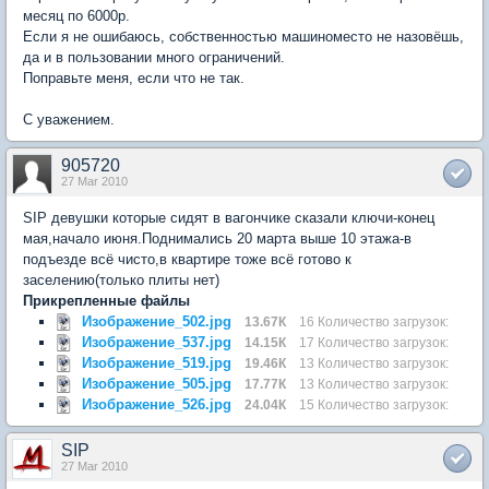
месяц по 6000р.
Если я не ошибаюсь, собственностью машиноместо не назовёшь,
да и в пользовании много ограничений.
Поправьте меня, если что не так.
С уважением.
905720
27 Mar 2010
SIP девушки которые сидят в вагончике сказали ключи-конец
мая,начало июня.Поднимались 20 марта выше 10 этажа-в
подъезде всё чисто,в квартире тоже всё готово к
заселению(только плиты нет)
Прикрепленные файлы
Изображение_502.jpg
13.67К
16 Количество загрузок:
Изображение_537.jpg
14.15К
17 Количество загрузок:
Изображение_519.jpg
19.46К
13 Количество загрузок:
Изображение_505.jpg
17.77К
13 Количество загрузок:
Изображение_526.jpg
24.04К
15 Количество загрузок:
SIP
27 Mar 2010