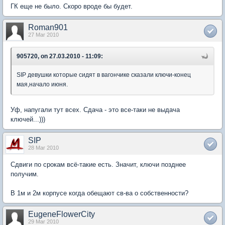
ГК еще не было. Скоро вроде бы будет.
Roman901
27 Mar 2010
905720, on 27.03.2010 - 11:09:
SIP девушки которые сидят в вагончике сказали ключи-конец
мая,начало июня.
Уф, напугали тут всех. Сдача - это все-таки не выдача
ключей...)))
SIP
28 Mar 2010
Сдвиги по срокам всё-такие есть. Значит, ключи позднее
получим.
В 1м и 2м корпусе когда обещают св-ва о собственности?
EugeneFlowerCity
29 Mar 2010