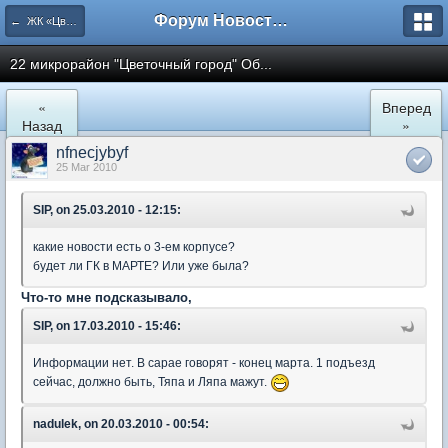
Форум Новостройки
← ЖК «Цветочный город» Микрорайон 22
22 микрорайон "Цветочный город" Об...
«
Вперед
Назад
»
nfnecjybyf
25 Mar 2010
SIP, on 25.03.2010 - 12:15:
какие новости есть о 3-ем корпусе?
будет ли ГК в МАРТЕ? Или уже была?
Что-то мне подсказывало,
SIP, on 17.03.2010 - 15:46:
Информации нет. В сарае говорят - конец марта. 1 подъезд
сейчас, должно быть, Тяпа и Ляпа мажут.
nadulek, on 20.03.2010 - 00:54: