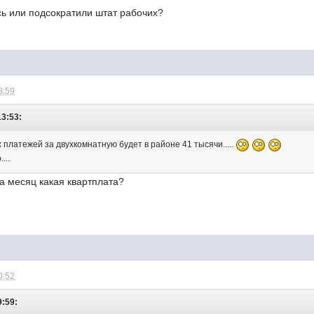
сь или подсократили штат рабочих?
8:59
13:53:
платежей за двухкомнатную будет в районе 41 тысячи.....
...
за месяц какая квартплата?
0:52
9:59: