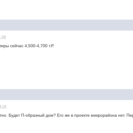
1:08
иры сейчас 4,500-4,700 т.Р.
4:19
тно. Будет П-образный дом? Его же в проекте микрорайона нет. П