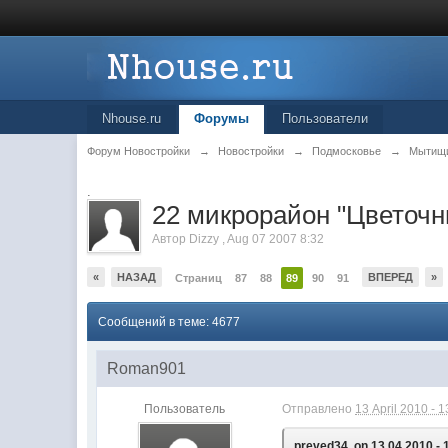
Nhouse.ru
Форумы
Пользователи
Форум Новостройки
→
Новостройки
→
Подмосковье
→
Мытищ
.
22 микрорайон "Цветоч
Автор
Dizzy
,
Aug 07 2007 8:32
«
НАЗАД
ВПЕРЕД
»
Страниц
87
88
89
90
91
Сообщений в теме: 4677
Roman901
Пользователь
Отправлено
13 April 2010 - 1
preved34, on 13.04.2010 - 