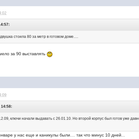
4:02
14:57:
 двушка стоила 80 за метр в готовом доме.....
мело за 90 выставлять
4:09
 14:58:
12.09, ключи начали выдавать с 26.01.10. Но второй корпус был готов уже давн
январе у нас еще и каникулы были.... так что минус 10 дней...