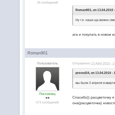
30 сообщений
Roman901, on 13.04.2010 -
Ну т.е. наши ща можно см
ага и покупать в новом 
Roman901
Пользователь
Отправлено
13 April 2010 - 1
preved34, on 13.04.2010 - 
мы были 3 апреля в кварти
Постоялец
Спасибо)) расцветочку я
473 сообщений
она(расцветочка) новос