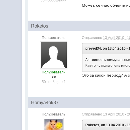
304 сообщений
Может, сейчас обленили
Roketos
Пользователь
Отправлено
13 April 2010 - 1
preved34, on 13.04.2010 - 
А стоимость коммунальных 
Как-то ну прям очень много.
Пользователи
Это за какой период? А 
50 сообщений
Homya4ok87
Пользователь
Отправлено
13 April 2010 - 2
Roketos, on 13.04.2010 - 1