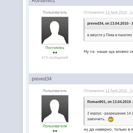
Roman901
Пользователь
Отправлено
13 April 2010 - 1
preved34, on 13.04.2010 - 
в августе у Пика в панелях
Постоялец
Ну т.е. наши ща можно с
473 сообщений
preved34
Пользователь
Отправлено
13 April 2010 - 1
Roman901, on 13.04.2010 -
2 корпус - разрешение 14.
закончить...
Пользователи
ну да наверно, только в 