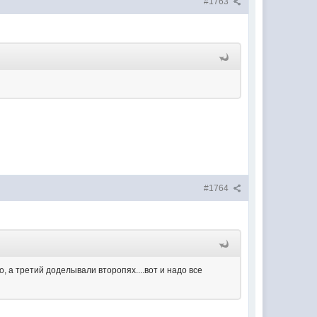
#1763
#1764
о, а третий доделывали второпях....вот и надо все