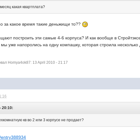
 месяц какая квартплата?
но за какое время такие деньжищи то??
ещают построить эти самые 4-6 корпуса? И как вообще в Стройтэкс
о мы уже напоролись на одну компашку, которая строила несколько 
ал Homya4ok87: 13 April 2010 - 21:17
1:16
- 20:10:
ухкомнатную кв во 2 или 3 корпусе не продает?
;#entry388934