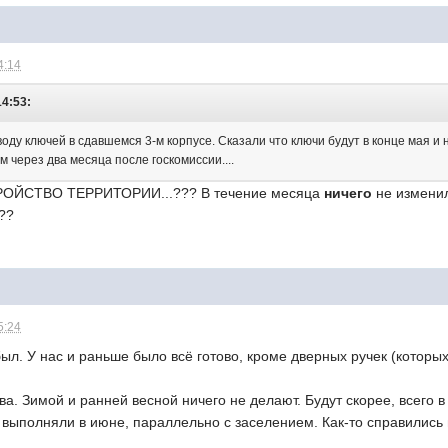
4:14
14:53:
воду ключей в сдавшемся 3-м корпусе. Сказали что ключи будут в конце мая 
 через два месяца после госкомиссии....
РОЙСТВО ТЕРРИТОРИИ...??? В течение месяца
ничего
не изменил
??
5:24
был. У нас и раньше было всё готово, кроме дверных ручек (которых
ва. Зимой и ранней весной ничего не делают. Будут скорее, всего в
 выполняли в июне, параллельно с заселением. Как-то справились и