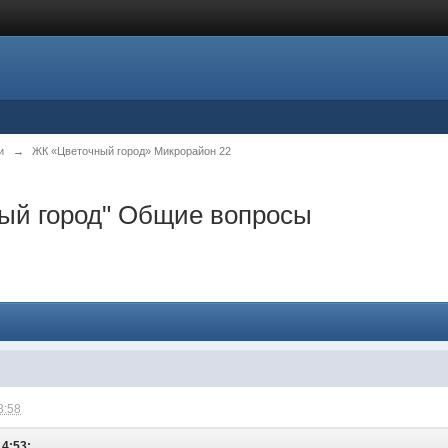
и
→
ЖК «Цветочный город» Микрорайон 22
ный город" Общие вопросы
3:58
14:53: