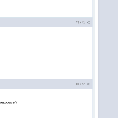
#1771
#1772
ерекроили?