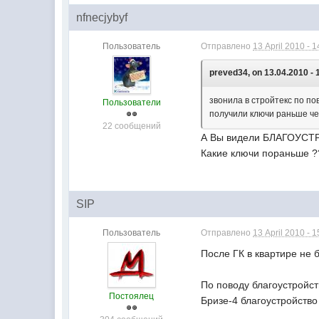
nfnecjybyf
Пользователь
Отправлено
13 April 2010 - 1
preved34, on 13.04.2010 - 
звонила в стройтекс по по
Пользователи
получили ключи раньше чем
22 сообщений
А Вы видели БЛАГОУСТ
Какие ключи пораньше ?
SIP
Пользователь
Отправлено
13 April 2010 - 1
После ГК в квартире не 
По поводу благоустройст
Постоялец
Бризе-4 благоустройство