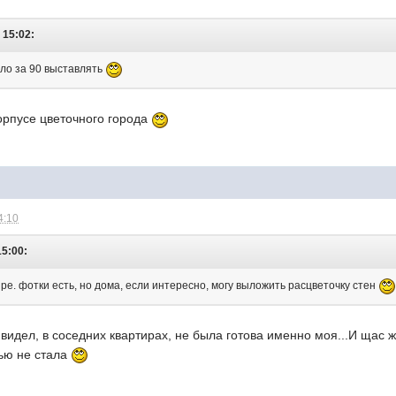
 15:02:
ело за 90 выставлять
корпусе цветочного города
4:10
15:00:
ре. фотки есть, но дома, если интересно, могу выложить расцветочку стен
 видел, в соседних квартирах, не была готова именно моя...И щас ж
тью не стала