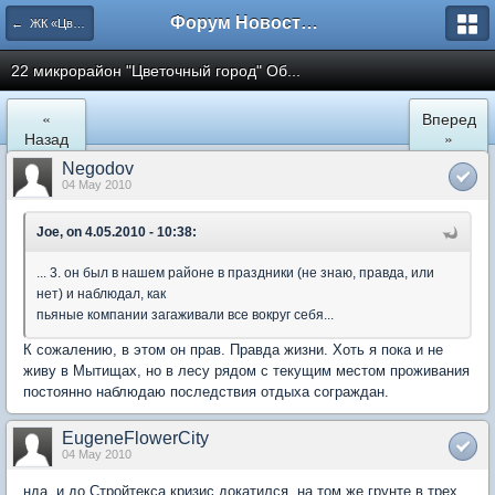
Форум Новостройки
← ЖК «Цветочный город» Микрорайон 22
22 микрорайон "Цветочный город" Об...
«
Вперед
Назад
»
Negodov
04 May 2010
Joe, on 4.05.2010 - 10:38:
... 3. он был в нашем районе в праздники (не знаю, правда, или
нет) и наблюдал, как
пьяные компании загаживали все вокруг себя...
К сожалению, в этом он прав. Правда жизни. Хоть я пока и не
живу в Мытищах, но в лесу рядом с текущим местом проживания
постоянно наблюдаю последствия отдыха сограждан.
EugeneFlowerCity
04 May 2010
нда, и до Стройтекса кризис докатился. на том же грунте в трех