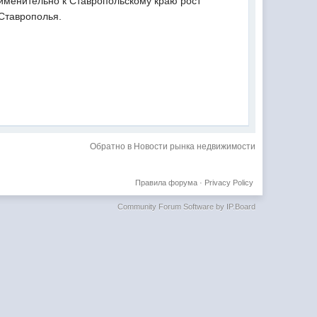
именительно к Ставропольскому краю рост
 Ставрополья.
Обратно в Новости рынка недвижимости
Правила форума
·
Privacy Policy
Community Forum Software by IP.Board