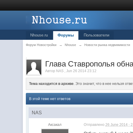
Nhouse.ru
Форумы
Пользователи
Форум Новостройки
→
Nhouse
→
Новости рынка недвижимости
.
Глава Ставрополья обн
Автор
NAS
,
Jun 26 2014 23:12
Тема находится в архиве
. Это значит, что в нее нельзя отве
В этой теме нет ответов
NAS
Аксакал
Отправлено
26 June 2014 - 