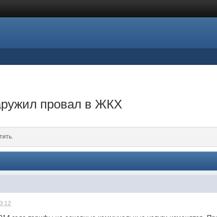
аружил провал в ЖКХ
тить.
23:12