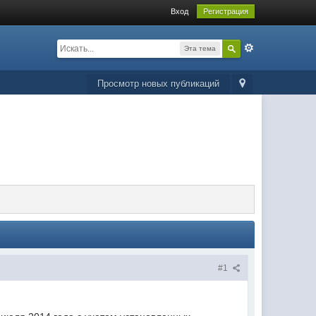
Вход
Регистрация
Эта тема
Просмотр новых публикаций
#1