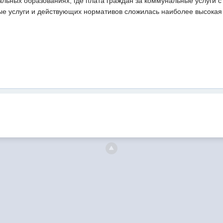
альных образованиях, где плата граждан за коммунальные услуги с
е услуги и действующих нормативов сложилась наиболее высокая 