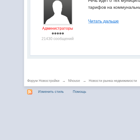
Речь идет о тех муницип
тарифов на коммунальны
Читать дальше
Администраторы
21430 сообщений
Форум Новостройки
→
Nhouse
→
Новости рынка недвижимости
Изменить стиль
Помощь