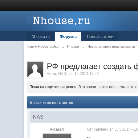
Nhouse.ru
Форумы
Пользователи
Форум Новостройки
→
Nhouse
→
Новости рынка недвижимости
.
РФ предлагает создать
Автор
NAS
,
Jul 14 2014 18:52
Тема находится в архиве
. Это значит, что в нее нельзя отве
В этой теме нет ответов
NAS
Аксакал
Отправлено
14 July 2014 - 1