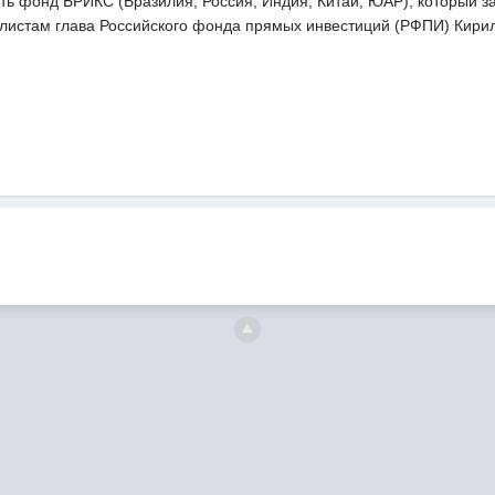
ать фонд БРИКС (Бразилия, Россия, Индия, Китай, ЮАР), который 
листам глава Российского фонда прямых инвестиций (РФПИ) Кири