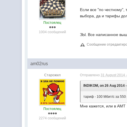
Если все "по честному",
выбора, да и тарифы до
Постоялец
1004 сообщений
ЗЫ. Все написанное вы
Сообщение отредактирова
am02rus
Старожил
Отправлено
31 August 2014 -
INDIKOM, on 26 Aug 2014 -
тариф - 100 Мбит/с за 550
Мне кажется, или в АМТ
Постоялец
2274 сообщений