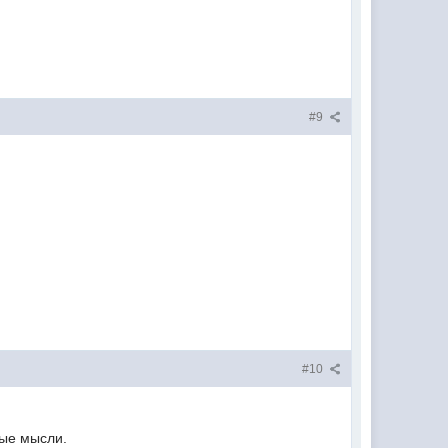
#9
#10
ные мысли.