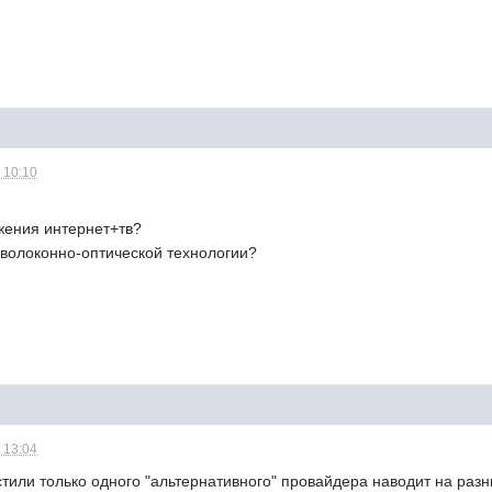
 10:10
жения интернет+тв?
 волоконно-оптической технологии?
 13:04
устили только одного "альтернативного" провайдера наводит на раз