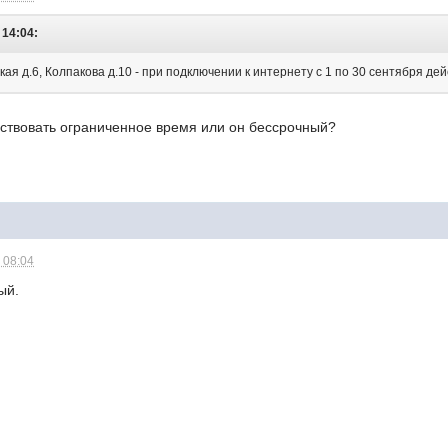
 14:04:
кая д.6, Колпакова д.10 - при подключении к интернету с 1 по 30 сентября 
ствовать ограниченное время или он бессрочный?
 08:04
ый.