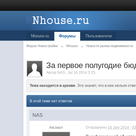
Nhouse.ru
Форумы
Пользователи
Форум Новостройки
→
Nhouse
→
Новости рынка недвижимости
.
За первое полугодие б
Автор
NAS
,
Jul 16 2014 3:25
Тема находится в архиве
. Это значит, что в нее нельзя отве
В этой теме нет ответов
NAS
Аксакал
Отправлено
16 July 2014 - 0