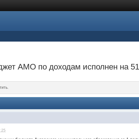
юджет АМО по доходам исполнен на 5
тить.
3:25