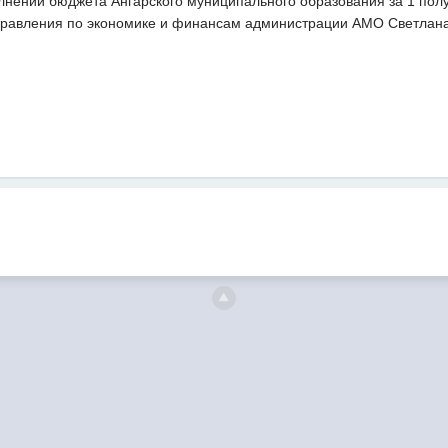
нении бюджета Ангарского муниципального образования за 1 полу
правления по экономике и финансам администрации АМО Светлан