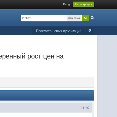
Вход
Регистрация
Эта тема
Просмотр новых публикаций
меренный рост цен на
#1