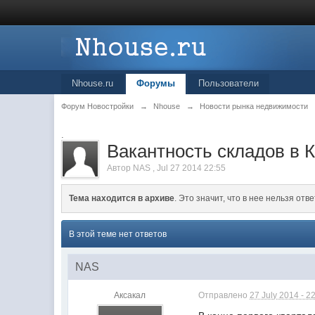
Nhouse.ru
Форумы
Пользователи
Форум Новостройки
→
Nhouse
→
Новости рынка недвижимости
.
Вакантность складов в 
Автор
NAS
,
Jul 27 2014 22:55
Тема находится в архиве
. Это значит, что в нее нельзя отве
В этой теме нет ответов
NAS
Аксакал
Отправлено
27 July 2014 - 2