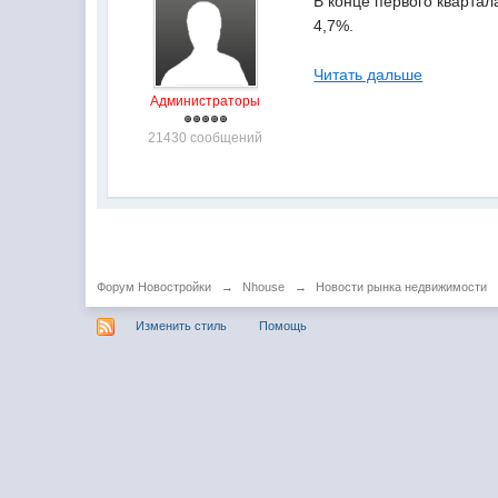
В конце первого квартал
4,7%.
Читать дальше
Администраторы
21430 сообщений
Форум Новостройки
→
Nhouse
→
Новости рынка недвижимости
Изменить стиль
Помощь