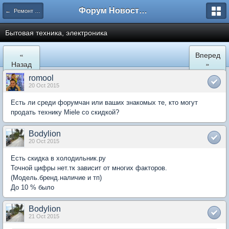
Форум Новостройки
← Ремонт и обустройство
Бытовая техника, электроника
«
Вперед
Назад
»
romool
20 Oct 2015
Есть ли среди форумчан или ваших знакомых те, кто могут
продать технику Miele со скидкой?
Bodylion
20 Oct 2015
Есть скидка в холодильник.ру
Точной цифры нет.тк зависит от многих факторов.
(Модель.бренд.наличие и тп)
До 10 % было
Bodylion
21 Oct 2015