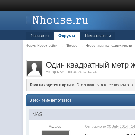
Nhouse.ru
Форумы
Пользователи
Форум Новостройки
→
Nhouse
→
Новости рынка недвижимости
.
Один квадратный метр ж
Автор
NAS
,
Jul 30 2014 14:44
Тема находится в архиве
. Это значит, что в нее нельзя отве
В этой теме нет ответов
NAS
Аксакал
Отправлено
30 July 2014 - 1