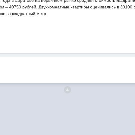
 года в Саратове на первичном рынке средняя стоимость квадратн
ом – 40750 рублей. Двухкомнатные квартиры оценивались в 30100 р
ке за квадратный метр.