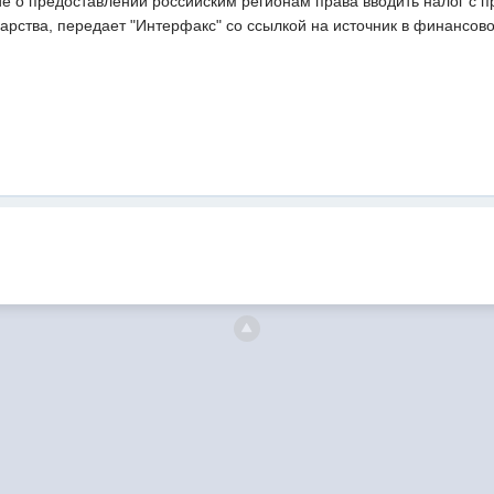
 о предоставлении российским регионам права вводить налог с п
арства, передает "Интерфакс" со ссылкой на источник в финансов