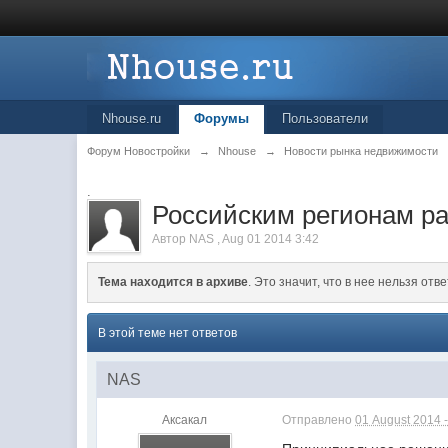
Nhouse.ru
Форумы
Пользователи
Форум Новостройки
→
Nhouse
→
Новости рынка недвижимости
.
Российским регионам ра
Автор
NAS
,
Aug 01 2014 3:42
Тема находится в архиве
. Это значит, что в нее нельзя отве
В этой теме нет ответов
NAS
Аксакал
Отправлено
01 August 2014 -