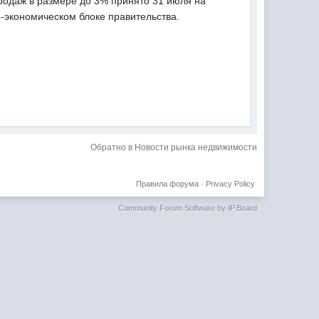
родаж в размере до 3% принято 31 июля на
о-экономическом блоке правительства.
Обратно в Новости рынка недвижимости
Правила форума
·
Privacy Policy
Community Forum Software by IP.Board