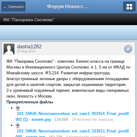
Форум Новостройки
← Одинцово
ЖК "Панорама Сколково"
dasha1282
07 Aug 2014
ЖК "Панорама Сколково" - комплекс Бизнес-класса на границе
Москвы и Инновационного Центра Сколково, в 1, 5 км от МКАД по
Можайскому шоссе. ФЗ-214. Развитая инфраструктура,
благоустроенные зеленые дворы с оборудованными площадками
для детей и занятий спортом, закрытая охраняемая территория,
2-х уровневый подземный паркинг, живописные виды панорамных
окон, близость к Москве.
Прикрепленные файлы
103_SMU6_Novoivanovskoe_ext_cam1_051914_Final_post0
001 (1) - копия.jpg
139.05К
19 Количество загрузок:
103_SMU6_Novoivanovskoe_ext_cam3_123013_Final_post0
000 - копия.jpg
163.74К
0 Количество загрузок: