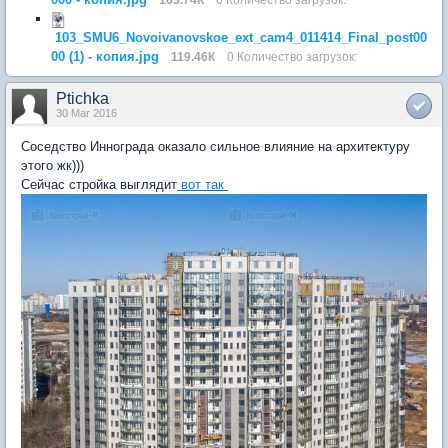
103_SMU6_Novoivanovskoe_ext_cam4_011414_Final_post00
00 (1) - копия.jpg
119.46К
0 Количество загрузок:
Ptichka
30 Mar 2016
Соседство Иннограда оказало сильное влияние на архитектуру
этого жк)))
Сейчас стройка выглядит
вот так