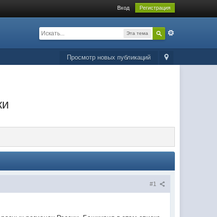
Вход
Регистрация
Эта тема
Просмотр новых публикаций
ки
#1