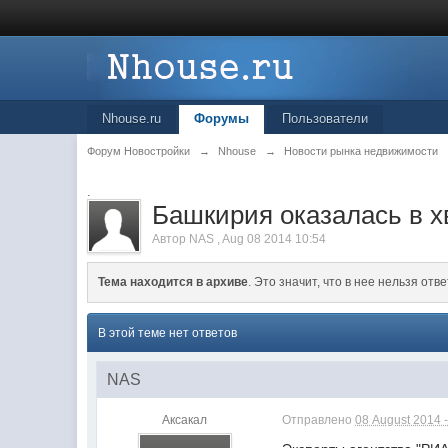
Nhouse.ru
Форумы
Пользователи
Форум Новостройки
→
Nhouse
→
Новости рынка недвижимости
.
Башкирия оказалась в х
Автор
NAS
,
Aug 08 2014 10:54
Тема находится в архиве
. Это значит, что в нее нельзя отве
В этой теме нет ответов
NAS
Аксакал
Отправлено
08 August 2014 -