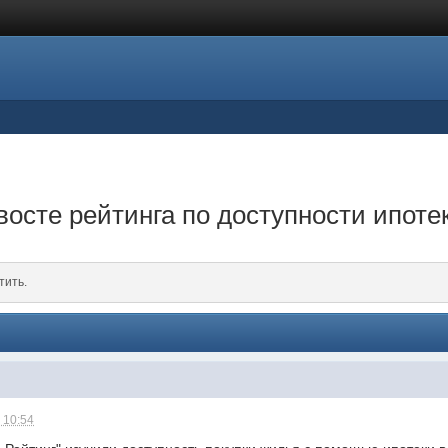
восте рейтинга по доступности ипоте
тить.
 10:54