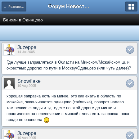
Форум Новостройки
← Разговоры обо всем
Бензин в Одинцово
Juzeppe
14 Jul 2005
Где лучше заправляться в Области на Минском/Можайском ш. и
окрестных дорогах по пути в Москву/Одинцово (или чуть далее)?
Snowflake
10 Aug 2005
хорошая заправка есть на минке. это как ехать в область по
можайке, заканчивается одинцово (табличка), поворот налево.
там всякие склады и тд. едете по этой дороге до минки и
практически на пересечении с минкой слева есть заправка. пока
вроде не опопсела
Juzeppe
10 Aug 2005