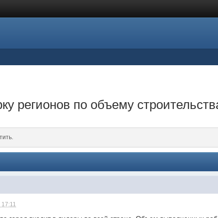
рку регионов по объему строительст
тить.
 17:11