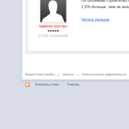
По объемам строительств
1,5% больше, чем за ан
Читать дальше
Администраторы
21431 сообщений
Форум Новостройки
→
Nhouse
→
Новости рынка недвижимости
Изменить стиль
Помощь