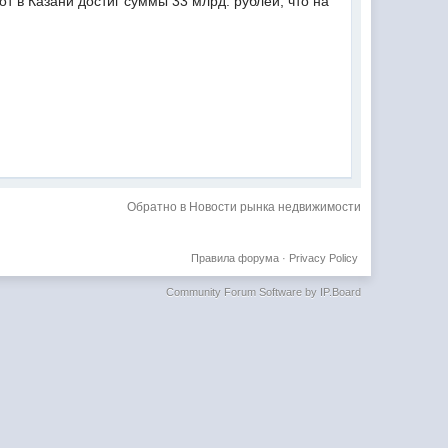
т в Казани достиг суммы 33 млрд. рублей, что на
Обратно в Новости рынка недвижимости
Правила форума
·
Privacy Policy
Community Forum Software by IP.Board