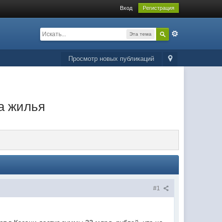
Вход
Регистрация
Эта тема
Просмотр новых публикаций
ва жилья
#1