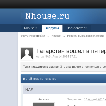
Nhouse.ru
Форумы
Пользователи
Форум Новостройки
→
Nhouse
→
Новости рынка недвижимости
.
Татарстан вошел в пяте
Автор
NAS
,
Aug 14 2014 17:11
Тема находится в архиве
. Это значит, что в нее нельзя отве
В этой теме нет ответов
NAS
Аксакал
Отправлено
14 August 2014 -