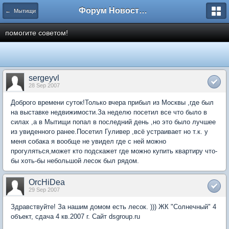
Форум Новостройки
← Мытищи
помогите советом!
sergeyvl
28 Sep 2007
Доброго времени суток!Только вчера прибыл из Москвы ,где был
на выставке недвижимости.За неделю посетил все что было в
силах ,а в Мытищи попал в последний день ,но это было лучшее
из увиденного ранее.Посетил Гуливер ,всё устраивает но т.к. у
меня собака я вообще не увидел где с ней можно
прогуляться,может кто подскажет где можно купить квартиру что-
бы хоть-бы небольшой лесок был рядом.
OrcHiDea
29 Sep 2007
Здравствуйте! За нашим домом есть лесок. ))) ЖК "Солнечный" 4
объект, сдача 4 кв.2007 г. Сайт dsgroup.ru