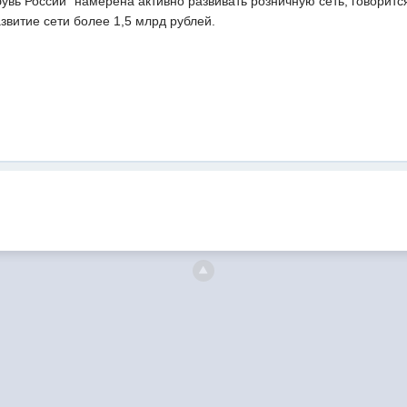
увь России" намерена активно развивать розничную сеть, говоритс
азвитие сети более 1,5 млрд рублей.