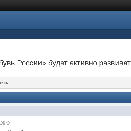
бувь России» будет активно развива
тить.
 05:49