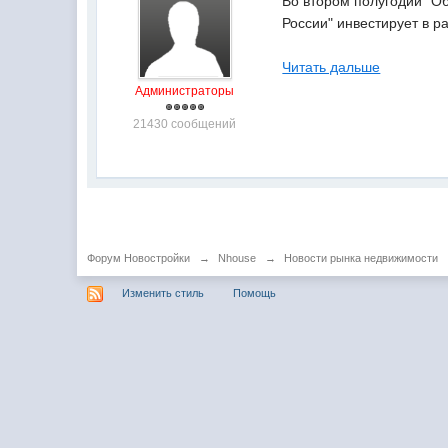
Во втором полугодии "Об
России" инвестирует в р
Читать дальше
Администраторы
21430 сообщений
Форум Новостройки
→
Nhouse
→
Новости рынка недвижимости
Изменить стиль
Помощь