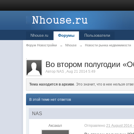
Nhouse.ru
Форумы
Пользователи
Форум Новостройки
→
Nhouse
→
Новости рынка недвижимости
.
Во втором полугодии «О
Автор
NAS
,
Aug 21 2014 5:49
Тема находится в архиве
. Это значит, что в нее нельзя отве
В этой теме нет ответов
NAS
Аксакал
Отправлено
21 August 2014 -