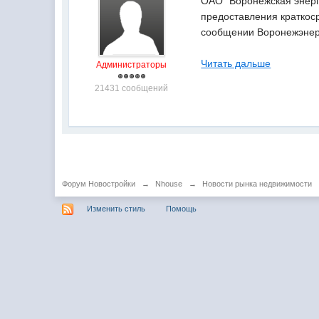
ОАО "Воронежская энерг
предоставления краткоср
сообщении Воронежэнер
Читать дальше
Администраторы
21431 сообщений
Форум Новостройки
→
Nhouse
→
Новости рынка недвижимости
Изменить стиль
Помощь