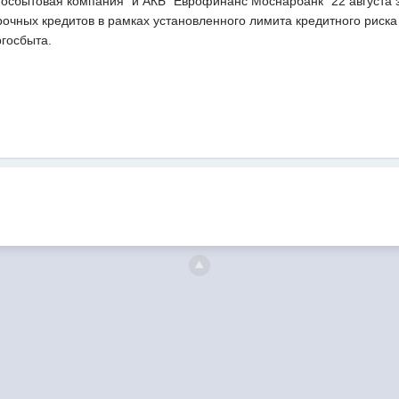
осбытовая компания" и АКБ "Еврофинанс Моснарбанк" 22 августа 
очных кредитов в рамках установленного лимита кредитного риска
госбыта.