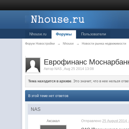
Nhouse.ru
Форумы
Пользователи
Форум Новостройки
→
Nhouse
→
Новости рынка недвижимости
.
Еврофинанс Моснарбанк
Автор
NAS
,
Aug 25 2014 13:08
Тема находится в архиве
. Это значит, что в нее нельзя отве
В этой теме нет ответов
NAS
Аксакал
Отправлено
25 August 2014 -