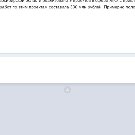
восибирской области реализовано 9 проектов в сфере ЖКХ с прив
работ по этим проектам составила 330 млн рублей. Примерно поло