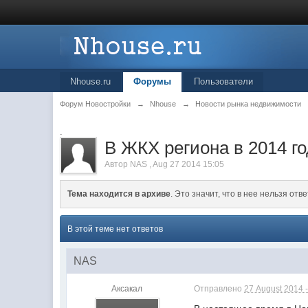
Nhouse.ru
Форумы
Пользователи
Форум Новостройки
→
Nhouse
→
Новости рынка недвижимости
.
В ЖКХ региона в 2014 г
Автор
NAS
,
Aug 27 2014 15:05
Тема находится в архиве
. Это значит, что в нее нельзя отве
В этой теме нет ответов
NAS
Аксакал
Отправлено
27 August 2014 -