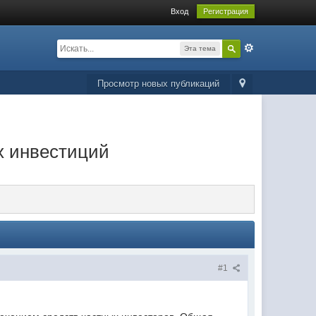
Вход
Регистрация
Эта тема
Просмотр новых публикаций
х инвестиций
#1