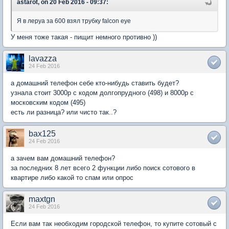
astarot, on 20 Feb 2016 - 09:37:
Я в леруа за 600 взял трубку falcon eye
У меня тоже такая - пищит немного противно ))
lavazza
24 Feb 2016
а домашний телефон себе кто-нибудь ставить будет?
узнала стоит 3000р с кодом долгопрудного (498) и 8000р с
московским кодом (495)
есть ли разница? или чисто так..?
bax125
24 Feb 2016
а зачем вам домашний телефон?
за последних 8 лет всего 2 функции либо поиск сотового в
квартире либо какой то спам или опрос
maxtgn
24 Feb 2016
Если вам так необходим городской телефон, то купите сотовый с