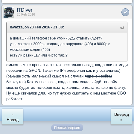
ITDiver
25 Feb 2016
lavazza, on 23 Feb 2016 - 21:38:
а домашний телефон себе кто-нибудь ставить будет?
узнала стоит 3000р с кодом долгопрудного (498) и 8000р с
московским кодом (495)
есть ли разница? или чисто так..?
смысл в мгтс пропал лет этак несколько назад, когда они от меди
перешли на GPON. Такая же IP-телефония как и у остальных)
(раньше хоть маленький смысл на случай
ядрёной войны
блэкаутов) Как тут не знаю, когда к нам сюда зайдёт онлайм -
можно будет их телефон юзать, халява, оплата только по факту.
Ну ещё сигналки для, но тут нужно смотреть с кем местное ОВО
работает...
«
Вперед
Назад
»
Полная версия