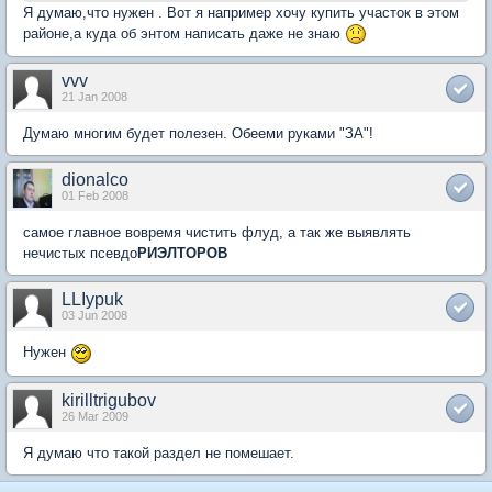
Я думаю,что нужен . Вот я например хочу купить участок в этом
районе,а куда об энтом написать даже не знаю
vvv
21 Jan 2008
Думаю многим будет полезен. Обееми руками "ЗА"!
dionalco
01 Feb 2008
самое главное вовремя чистить флуд, а так же выявлять
нечистых псевдо
РИЭЛТОРОВ
LLIypuk
03 Jun 2008
Нужен
kirilltrigubov
26 Mar 2009
Я думаю что такой раздел не помешает.