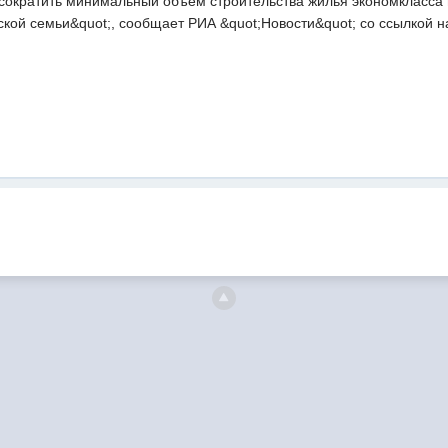
сократить минимальный объем строительства жилья экономкласса
ской семьи&quot;, сообщает РИА &quot;Новости&quot; со ссылкой 