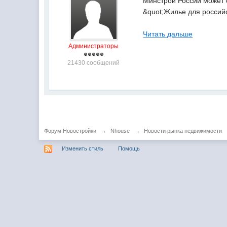
Минстрой России может 
&quot;Жилье для россий
Читать дальше
Администраторы
21430 сообщений
Форум Новостройки
→
Nhouse
→
Новости рынка недвижимости
Изменить стиль
Помощь