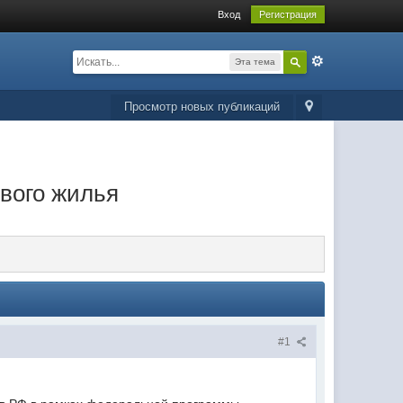
Вход
Регистрация
Эта тема
Просмотр новых публикаций
вого жилья
#1