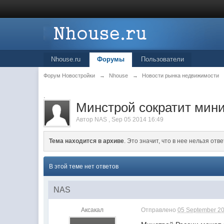
Nhouse.ru
Форумы
Пользователи
Форум Новостройки
→
Nhouse
→
Новости рынка недвижимости
.
Минстрой сократит мин
Автор
NAS
,
Sep 05 2014 16:49
Тема находится в архиве
. Это значит, что в нее нельзя отве
В этой теме нет ответов
NAS
Аксакал
Отправлено
05 September 20