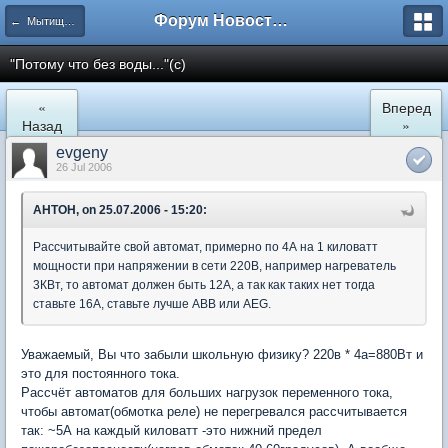
Форум Новостройки
← Мытищи, Сукромка 21
"Потому что без воды..."(с)
«
Вперед
Назад
»
evgeny
26 Jul 2006
AHTOH, on 25.07.2006 - 15:20:
Рассчитывайте свой автомат, примерно по 4А на 1 киловатт
мощности при напряжении в сети 220В, например нагреватель
3КВт, то автомат должен быть 12А, а так как таких нет тогда
ставьте 16А, ставьте лучше АВВ или AEG.
Уважаемый, Вы что забыли школьную физику? 220в * 4а=880Вт и
это для постоянного тока.
Рассчёт автоматов для больших нагрузок переменного тока,
чтобы автомат(обмотка реле) не перегревался рассчитывается
так: ~5А на каждый киловатт -это нижний предел