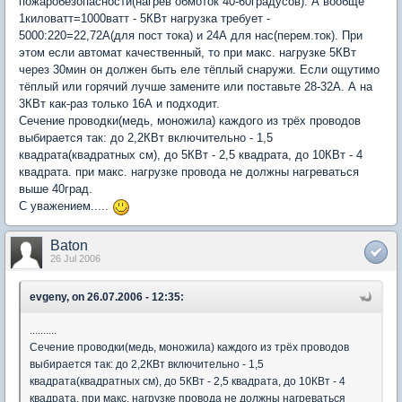
пожаробезопасности(нагрев обмоток 40-60градусов). А вообще
1киловатт=1000ватт - 5КВт нагрузка требует -
5000:220=22,72А(для пост тока) и 24А для нас(перем.ток). При
этом если автомат качественный, то при макс. нагрузке 5КВт
через 30мин он должен быть еле тёплый снаружи. Если ощутимо
тёплый или горячий лучше замените или поставьте 28-32А. А на
3КВт как-раз только 16А и подходит.
Сечение проводки(медь, моножила) каждого из трёх проводов
выбирается так: до 2,2КВт включительно - 1,5
квадрата(квадратных см), до 5КВт - 2,5 квадрата, до 10КВт - 4
квадрата. при макс. нагрузке провода не должны нагреваться
выше 40град.
С уважением.....
Baton
26 Jul 2006
evgeny, on 26.07.2006 - 12:35:
..........
Сечение проводки(медь, моножила) каждого из трёх проводов
выбирается так: до 2,2КВт включительно - 1,5
квадрата(квадратных см), до 5КВт - 2,5 квадрата, до 10КВт - 4
квадрата. при макс. нагрузке провода не должны нагреваться