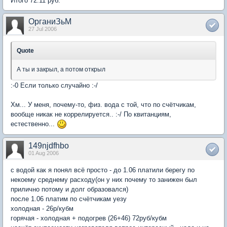
Итого 72.11 руб.
ОрганиЗьМ
27 Jul 2006
Quote
А ты и закрыл, а потом открыл
:-0 Если только случайно :-/
Хм... У меня, почему-то, физ. вода с той, что по счётчикам,
вообще никак не коррелируется.. :-/ По квитанциям,
естественно...
149njdfhbo
01 Aug 2006
с водой как я понял всё просто - до 1.06 платили берегу по
некоему среднему расходу(он у них почему то занижен был
прилично потому и долг образовался)
после 1.06 платим по счётчикам уезу
холодная - 26р/кубм
горячая - холодная + подогрев (26+46) 72руб/кубм