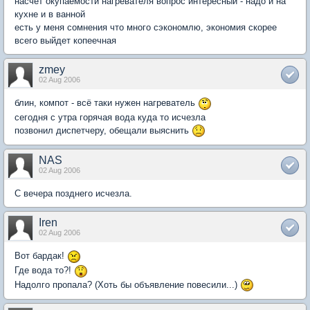
насчёт окупаемости нагревателя вопрос интересный - надо и на
кухне и в ванной
есть у меня сомнения что много сэкономлю, экономия скорее
всего выйдет копеечная
zmey
02 Aug 2006
блин, компот - всё таки нужен нагреватель
сегодня с утра горячая вода куда то исчезла
позвонил диспетчеру, обещали выяснить
NAS
02 Aug 2006
C вечера позднего исчезла.
Iren
02 Aug 2006
Вот бардак!
Где вода то?!
Надолго пропала? (Хоть бы объявление повесили...)