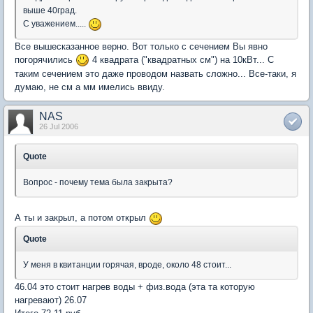
выше 40град.
С уважением.....
Все вышесказанное верно. Вот только с сечением Вы явно
погорячились
4 квадрата ("квадратных см") на 10кВт... С
таким сечением это даже проводом назвать сложно... Все-таки, я
думаю, не см а мм имелись ввиду.
NAS
26 Jul 2006
Quote
Вопрос - почему тема была закрыта?
А ты и закрыл, а потом открыл
Quote
У меня в квитанции горячая, вроде, около 48 стоит...
46.04 это стоит нагрев воды + физ.вода (эта та которую
нагревают) 26.07