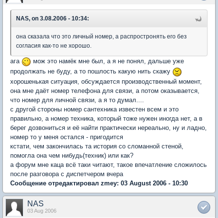
NAS, on 3.08.2006 - 10:34:
она сказала что это личный номер, а распростронять его без
согласия как-то не хорошо.
ага
мож это намёк мне был, а я не понял, дальше уже
продолжать не буду, а то пошлость какую нить скажу
хорошенькая ситуация, обсуждается производственный момент,
она мне даёт номер телефона для связи, а потом оказывается,
что номер для личной связи, а я то думал....
с другой стороны номер сантехника известен всем и это
правильно, а номер техника, который тоже нужен иногда нет, а в
берег дозвониться и её найти практически нереально, ну и ладно,
номер то у меня остался - пригодится
кстати, чем закончилась та история со сломанной стеной,
помогла она чем нибудь(техник) или как?
а форум мне каца всё таки читают, такое впечатление сложилось
после разговора с диспетчером вчера
Сообщение отредактировал zmey: 03 August 2006 - 10:30
NAS
03 Aug 2006