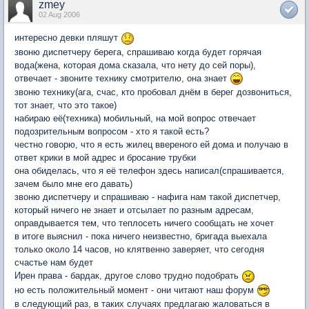
zmey
02 Aug 2006
интересно девки пляшут
звоню диспетчеру берега, спрашиваю когда будет горячая
вода(жена, которая дома сказала, что нету до сей поры),
отвечает - звоните технику смотрителю, она знает
звоню технику(ага, счас, кто пробовал днём в берег дозвониться,
тот знает, что это такое)
набираю её(техника) мобильный, на мой вопрос отвечает
подозрительным вопросом - хто я такой есть?
честно говорю, что я есть жилец ввереного ей дома и получаю в
ответ крики в мой адрес и бросание трубки
она обиделась, что я её телефон здесь написал(спрашивается,
зачем было мне его давать)
звоню диспетчеру и спрашиваю - нафига нам такой диспетчер,
который ничего не знает и отсылает по разным адресам,
оправдывается тем, что теплосеть ничего сообщать не хочет
в итоге выяснил - пока ничего неизвестно, бригада выехала
только около 14 часов, но клятвенно заверяет, что сегодня
счастье нам будет
Ирен права - бардак, другое слово трудно подобрать
но есть положительный момент - они читают наш форум
в следующий раз, в таких случаях предлагаю жаловаться в