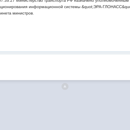
 07:35:27 Министерство транспорта РФ назначено уполномоченны
кционирования информационной системы &quot;ЭРА-ГЛОНАСС&quot;
бинета министров.