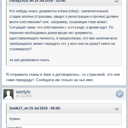
сосед1919, on 14 Jul 2016 - 10:08:
Кто нибудь знает, документы в банк (сбер) - заключительная
стадия эпопеи (страховка, свидет о регистрации и прочее) должен
везти собственник? или , например, созаемщик тоже может.
Ситуация такая, что собственник с в отъезде, а время идет. По
перечню необходимых доков вроде нет документа,
удостоверяющего личность, я предполагаю, что при наличии всех
требующихся, может передать тот, у кого они на руках? никто не
сталкивался?
за зря далековато ехать
Я отправила сканы в банк и договорилась, со страховой, что они
сами передадут. Сообщила им только на чье имя.
wertylo
15 Jul 2016
Sonik17, on 15 Jul 2016 - 06:06:
Нужен.
Спасибо!