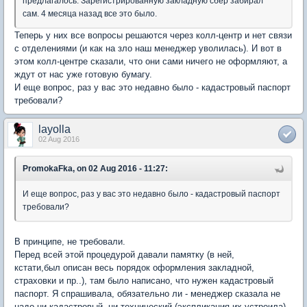
предлагалось. Зарегистрированную закладную сбер забирал
сам. 4 месяца назад все это было.
Теперь у них все вопросы решаются через колл-центр и нет связи
с отделениями (и как на зло наш менеджер уволилась). И вот в
этом колл-центре сказали, что они сами ничего не оформляют, а
ждут от нас уже готовую бумагу.
И еще вопрос, раз у вас это недавно было - кадастровый паспорт
требовали?
layolla
02 Aug 2016
PromokaFka, on 02 Aug 2016 - 11:27:
И еще вопрос, раз у вас это недавно было - кадастровый паспорт
требовали?
В принципе, не требовали.
Перед всей этой процедурой давали памятку (в ней,
кстати,был описан весь порядок оформления закладной,
страховки и пр..), там было написано, что нужен кадастровый
паспорт. Я спрашивала, обязательно ли - менеджер сказала не
надо ни кадастровый, ни технический (экспликация их устроила).