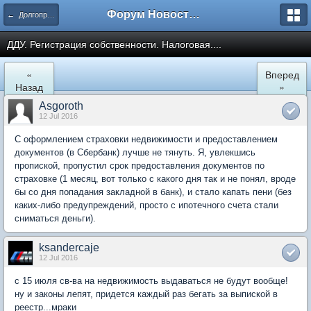
Форум Новостройки
← Долгопрудный
ДДУ. Регистрация собственности. Налоговая....
«
Вперед
Назад
»
Asgoroth
12 Jul 2016
С оформлением страховки недвижимости и предоставлением
документов (в Сбербанк) лучше не тянуть. Я, увлекшись
пропиской, пропустил срок предоставления документов по
страховке (1 месяц, вот только с какого дня так и не понял, вроде
бы со дня попадания закладной в банк), и стало капать пени (без
каких-либо предупреждений, просто с ипотечного счета стали
сниматься деньги).
ksandercaje
12 Jul 2016
с 15 июля св-ва на недвижимость выдаваться не будут вообще!
ну и законы лепят, придется каждый раз бегать за выпиской в
реестр...мраки