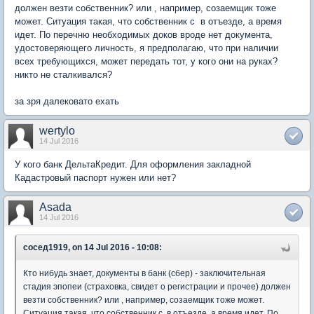
должен везти собственник? или , например, созаемщик тоже
может. Ситуация такая, что собственник с в отъезде, а время
идет. По перечню необходимых доков вроде нет документа,
удостоверяющего личность, я предполагаю, что при наличии
всех требующихся, может передать тот, у кого они на руках?
никто не сталкивался?
за зря далековато ехать
wertylo
14 Jul 2016
У кого банк ДельтаКредит. Для оформления закладной
Кадастровый паспорт нужен или нет?
Asada
14 Jul 2016
сосед1919, on 14 Jul 2016 - 10:08:
Кто нибудь знает, документы в банк (сбер) - заключительная
стадия эпопеи (страховка, свидет о регистрации и прочее) должен
везти собственник? или , например, созаемщик тоже может.
Ситуация такая, что собственник с в отъезде, а время идет. По