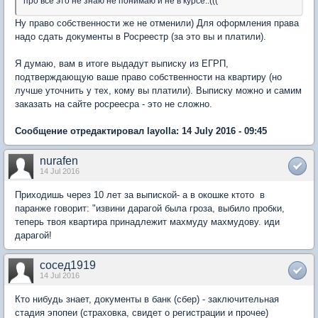
про всё это не знаю не понимаю и не в курсе..(((
Ну право собственности же не отменили) Для оформления права
надо сдать документы в Росреестр (за это вы и платили).
Я думаю, вам в итоге выдадут выписку из ЕГРП,
подтверждающую ваше право собственности на квартиру (но
лучше уточнить у тех, кому вы платили). Выписку можно и самим
заказать на сайте росреесра - это не сложно.
Сообщение отредактировал layolla: 14 July 2016 - 09:45
nurafen
14 Jul 2016
Приходишь через 10 лет за выпиской- а в окошке ктото в
паранже говорит: "извини дарагой была гроза, выбило пробки,
теперь твоя квартира принадлежит махмуду махмудову. иди
дарагой!
сосед1919
14 Jul 2016
Кто нибудь знает, документы в банк (сбер) - заключительная
стадия эпопеи (страховка, свидет о регистрации и прочее)