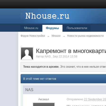
Nhouse.ru
Форумы
Пользователи
Форум Новостройки
→
Nhouse
→
Новости рынка недвижимости
.
Капремонт в многокварт
Автор
NAS
,
Sep 22 2014 15:58
Тема находится в архиве
. Это значит, что в нее нельзя отве
В этой теме нет ответов
NAS
Аксакал
Отправлено
22 September 20