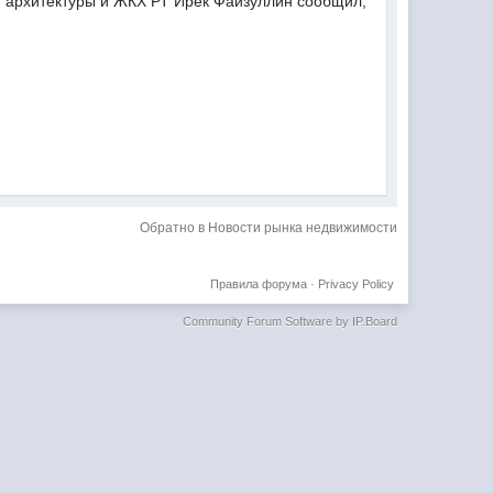
, архитектуры и ЖКХ РТ Ирек Файзуллин сообщил,
Обратно в Новости рынка недвижимости
Правила форума
·
Privacy Policy
Community Forum Software by IP.Board