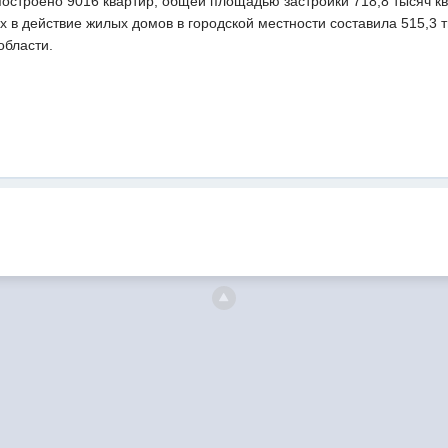
строено 9016 квартир, общей площадью застройки 718,8 тысяч кв 
 в действие жилых домов в городской местности составила 515,3 т
области.