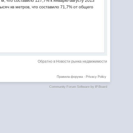
м, что составило 127,7% к январю-августу 2013
ысяч кв метров, что составило 71,7% от общего
Обратно в Новости рынка недвижимости
Правила форума
·
Privacy Policy
Community Forum Software by IP.Board