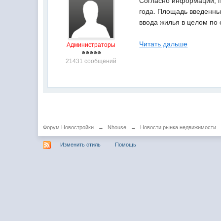
Согласно информации, по
года. Площадь введенных
ввода жилья в целом по 
Читать дальше
Администраторы
21431 сообщений
Форум Новостройки
→
Nhouse
→
Новости рынка недвижимости
Изменить стиль
Помощь