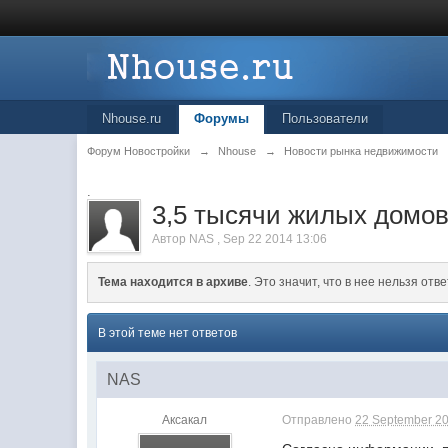
Nhouse.ru
Форумы
Пользователи
Форум Новостройки
→
Nhouse
→
Новости рынка недвижимости
.
3,5 тысячи жилых домов
Автор
NAS
,
Sep 22 2014 13:06
Тема находится в архиве
. Это значит, что в нее нельзя отве
В этой теме нет ответов
NAS
Аксакал
Отправлено
22 September 20