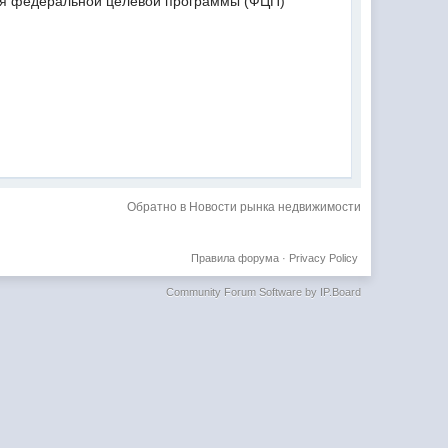
ния федеральной целевой программы (ФЦП)
Обратно в Новости рынка недвижимости
Правила форума
·
Privacy Policy
Community Forum Software by IP.Board