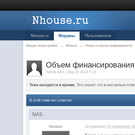
Nhouse.ru
Форумы
Пользователи
Форум Новостройки
→
Nhouse
→
Новости рынка недвижимости
.
Объем финансирования 
Автор
NAS
,
Sep 25 2014 5:14
Тема находится в архиве
. Это значит, что в нее нельзя отве
В этой теме нет ответов
NAS
Аксакал
Отправлено
25 September 20