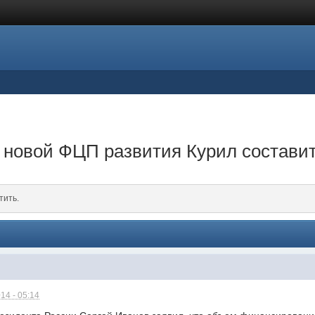
новой ФЦП развития Курил составит
тить.
14 - 05:14