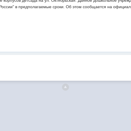
ве корпусов детсада на ул. Октябрьская. Данное дошкольное учрежд
 России" в предполагаемые сроки. Об этом сообщается на официал