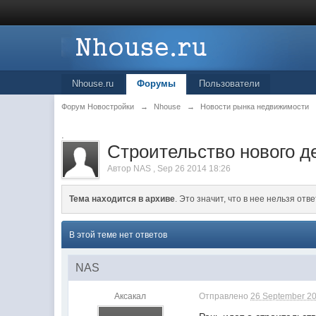
Nhouse.ru
Форумы
Пользователи
Форум Новостройки
→
Nhouse
→
Новости рынка недвижимости
.
Строительство нового д
Автор
NAS
,
Sep 26 2014 18:26
Тема находится в архиве
. Это значит, что в нее нельзя отве
В этой теме нет ответов
NAS
Аксакал
Отправлено
26 September 20