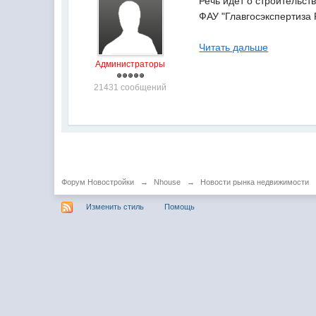
Речь идет о строительст
ФАУ "Главгосэкспертиза
Читать дальше
Администраторы
21431 сообщений
Форум Новостройки
→
Nhouse
→
Новости рынка недвижимости
Изменить стиль
Помощь