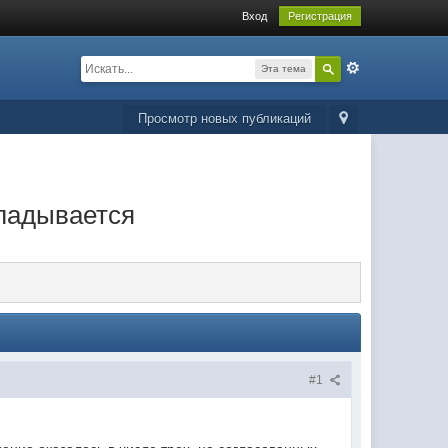
Вход
Регистрация
Эта тема
Просмотр новых публикаций
кладывается
#1