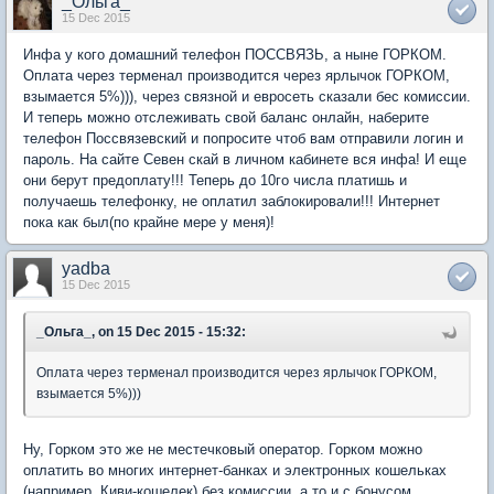
_Ольга_
15 Dec 2015
Инфа у кого домашний телефон ПОССВЯЗЬ, а ныне ГОРКОМ.
Оплата через терменал производится через ярлычок ГОРКОМ,
взымается 5%))), через связной и евросеть сказали бес комиссии.
И теперь можно отслеживать свой баланс онлайн, наберите
телефон Поссвязевский и попросите чтоб вам отправили логин и
пароль. На сайте Севен скай в личном кабинете вся инфа! И еще
они берут предоплату!!! Теперь до 10го числа платишь и
получаешь телефонку, не оплатил заблокировали!!! Интернет
пока как был(по крайне мере у меня)!
yadba
15 Dec 2015
_Ольга_, on 15 Dec 2015 - 15:32:
Оплата через терменал производится через ярлычок ГОРКОМ,
взымается 5%)))
Ну, Горком это же не местечковый оператор. Горком можно
оплатить во многих интернет-банках и электронных кошельках
(например, Киви-кошелек) без комиссии, а то и с бонусом.