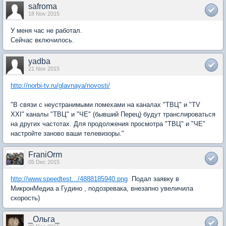
safroma
18 Nov 2015
У меня час не работал.
Сейчас включилось.
yadba
21 Nov 2015
http://norbi-tv.ru/glavnaya/novosti/
"В связи с неустранимыми помехами на каналах "ТВЦ" и "TV
XXI" каналы "ТВЦ" и "ЧЕ" (бывший Перец) будут транслироваться
на других частотах. Для продолжения просмотра "ТВЦ" и "ЧЕ"
настройте заново ваши телевизоры."
FraniOrm
05 Dec 2015
http://www.speedtest.../4888185940.png
Подал заявку в
МикронМедиа а Гудино , подозревака, внезапно увеличила
скорость)
_Ольга_