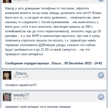
09 Dec 2015
Народ у кого домашние телефоны от поссвязи, обратите
внимание можете ли вы кому нибудь дозвонить или нет!!!! Вчера
было все ок, а сегодня не могу дозвонить....позвонила им, меня
наконец то соединили с техобслуживанием....как выяснилось у
меня долг, хотя я все оплатила, квитанция пришла на 300 с
копейками(так как до этого переплачивала), оплатить надо до 20
декабря....а у них МЛЯ в компьютере неуплата, при чем я сразу
позвонила спросила прошла ли оплата, т.к. первый раз через
терминал оплачивала.(((((Вобщем уроды, сказали что сейчас
будут разбираться и до 21.00 со мной свяжутся....так что
проверьте свои аппараты!
Сообщение отредактировал _Ольга_: 09 December 2015 - 14:42
_Ольга_
09 Dec 2015
телефон заработал!!!
tverdiy77
09 Dec 2015
проверил свой аппарат он в полном порядке