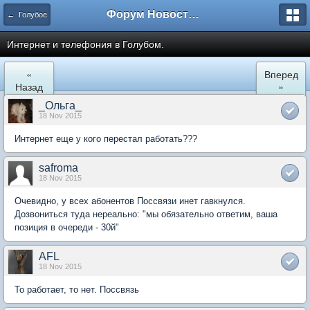
Форум Новостройки
← Голубое
Интернет и телефония в Голубом.
«
Вперед
Назад
»
_Ольга_
18 Nov 2015
Интернет еще у кого перестал работать???
safroma
18 Nov 2015
Очевидно, у всех абонентов Поссвязи инет гавкнулся.
Дозвониться туда нереально: "мы обязательно ответим, ваша
позиция в очереди - 30й"
AFL
18 Nov 2015
То работает, то нет. Поссвязь