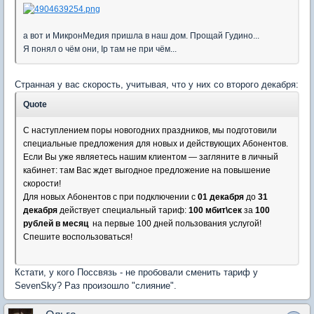
а вот и МикронМедия пришла в наш дом. Прощай Гудино...
Я понял о чём они, Ip там не при чём...
Странная у вас скорость, учитывая, что у них со второго декабря:
Quote
С наступлением поры новогодних праздников, мы подготовили
специальные предложения для новых и действующих Абонентов.
Если Вы уже являетесь нашим клиентом — загляните в личный
кабинет: там Вас ждет выгодное предложение на повышение
скорости!
Для новых Абонентов с при подключении с
01 декабря
до
31
декабря
действует специальный тариф:
100 мбит\сек
за
100
рублей в месяц
на первые 100 дней пользования услугой!
Спешите воспользоваться!
Кстати, у кого Поссвязь - не пробовали сменить тариф у
SevenSky? Раз произошло "слияние".