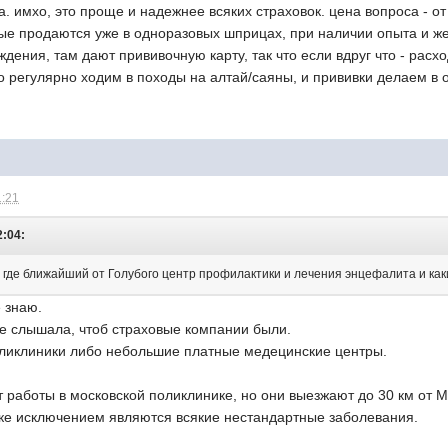
 имхо, это проще и надежнее всяких страховок. цена вопроса - от 
ые продаются уже в одноразовых шприцах, при наличии опыта и ж
дения, там дают прививочную карту, так что если вдруг что - расх
о регулярно ходим в походы на алтай/саяны, и прививки делаем в 
1:21
2:04:
, где ближайший от Голубого центр профилактики и лечения энцефалита и как
 знаю.
е слышала, чтоб страховые компании были.
оликлиники либо небольшие платные медецинские центры.
 работы в московской поликлинике, но они выезжают до 30 км от 
вке исключением являются всякие нестандартные заболевания.