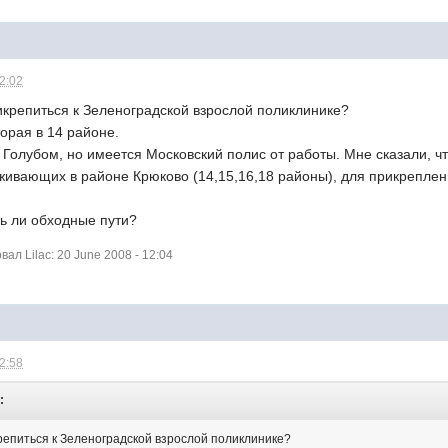
12:02
икрепиться к Зеленоградской взрослой поликлинике?
торая в 14 районе.
 Голубом, но имеется Московский полис от работы. Мне сказали, ч
живающих в районе Крюково (14,15,16,18 районы), для прикрепле
ть ли обходные пути?
л Lilac: 20 June 2008 - 12:04
12:58
:
репиться к Зеленоградской взрослой поликлинике?