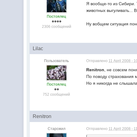
Я вообще-то из Сибири. 
животных выгуливать... В
Постоялец
Ну вобщем ситуация пон
2306 сообщений
Lilac
Пользователь
Отправлено
11 April 2008 - 1
Renitron
, не совсем пон
По поводу страхования 
Но я никогда не слышала
Постоялец
752 сообщений
Renitron
Старожил
Отправлено
11 April 2008 - 1