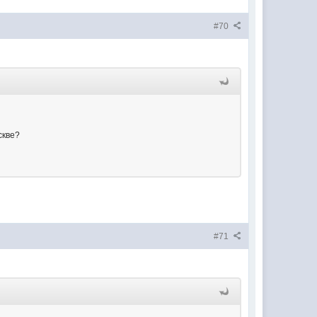
#70
скве?
#71