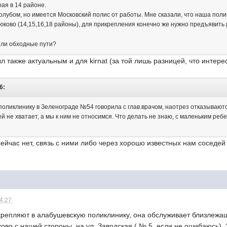
рая в 14 районе.
олубом, но имеется Московский полис от работы. Мне сказали, что наша поли
ково (14,15,16,18 районы), для прикрепления конечно же нужно предъявить
ь ли обходные пути?
л также актуальным и для kirnat (за той лишь разницей, что интере
6:
поликлинику в Зеленограде №54 говорила с глав.врачом, наотрез отказываютс
й не хватает, а мы к ним не относимся. Что делать не знаю, с маленьким ре
ейчас нет, связь с ними либо через хорошо известных нам соседе
14:27
икрепляют в алабушевскую поликлинику, она обслуживает близлежащ
ково с нашей стороны, на ул. Заводская ( № 5, если не ошибаюсь).