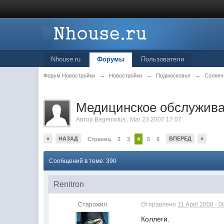
Nhouse.ru
Форумы
Пользователи
Форум Новостройки
→
Новостройки
→
Подмосковье
→
Солнеч
.
Медицинское обслужива
Автор
Begemotus
,
Mar 23 2007 17:07
«
НАЗАД
ВПЕРЕД
»
Страниц
2
3
4
5
6
Сообщений в теме: 390
Renitron
Старожил
Отправлено
11 April 2008 - 0
Коллеги.