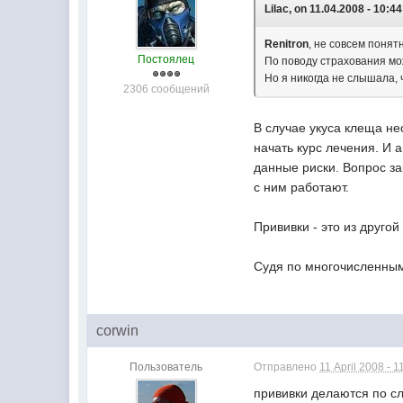
Lilac, on 11.04.2008 - 10:44
Renitron
, не совсем понят
Постоялец
По поводу страхования мо
Но я никогда не слышала, 
2306 сообщений
В случае укуса клеща не
начать курс лечения. И 
данные риски. Вопрос за
с ним работают.
Прививки - это из друго
Судя по многочисленным
corwin
Пользователь
Отправлено
11 April 2008 - 1
прививки делаются по сл