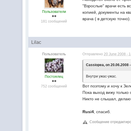
"Взрослые" врачи есть в
Пользователи
копией, документы на кв
врача ( в детскую точно
181 сообщений
Lilac
Пользователь
Отправлено
20 June 2008 - 
Cassiopea, on 20.06.2008 -
Внутри ужас-ужас.
Постоялец
Вот поэтому и хочу к Зе
752 сообщений
Пока выход вижу только 
Никто не слышал, делаю
Rusi4
, спасиб.
Сообщение отредактирова