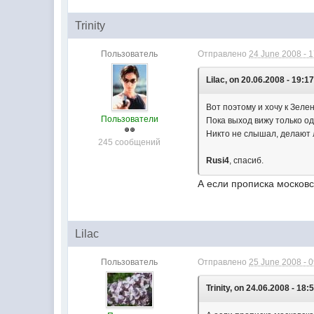
Trinity
Пользователь
Отправлено
24 June 2008 - 
Lilac, on 20.06.2008 - 19:17
Вот поэтому и хочу к Зеле
Пользователи
Пока выход вижу только од
Никто не слышал, делают
245 сообщений
Rusi4
, спасиб.
А если прописка московс
Lilac
Пользователь
Отправлено
25 June 2008 - 
Trinity, on 24.06.2008 - 18: