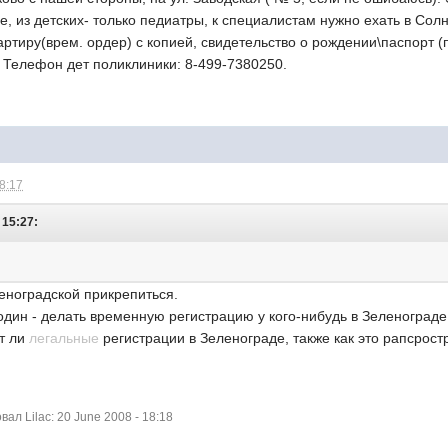
се, из детских- только педиатры, к специалистам нужно ехать в Со
артиру(врем. ордер) с копией, свидетельство о рождении\паспорт 
). Телефон дет поликлиники: 8-499-7380250.
18:17
 15:27:
леноградской прикрепиться.
один - делать временную регистрацию у кого-нибудь в Зеленограде
т ли
легальные
регистрации в Зеленограде, также как это рапсрос
л Lilac: 20 June 2008 - 18:18