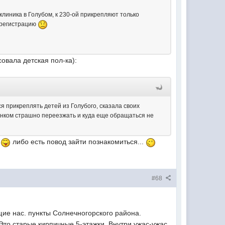
клиника в Голубом, к 230-ой прикрепляют только
 регистрацию
совала детская пол-ка):
я прикреплять детей из Голубого, сказала своих
бенком страшно переезжать и куда еще обращаться не
й
либо есть повод зайти познакомиться...
#68
ие нас. пункты Солнечногорского района.
 Это старые кирпичные 5-этажки. Внутри ужас-ужас.