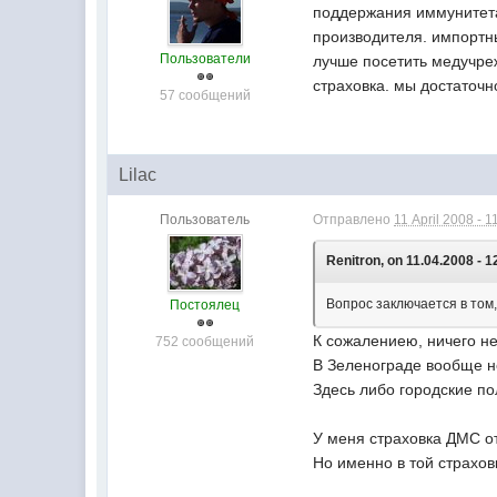
поддержания иммунитета.
производителя. импортн
Пользователи
лучше посетить медучреж
страховка. мы достаточн
57 сообщений
Lilac
Пользователь
Отправлено
11 April 2008 - 1
Renitron, on 11.04.2008 - 1
Вопрос заключается в том
Постоялец
К сожалениею, ничего не
752 сообщений
В Зеленограде вообще н
Здесь либо городские п
У меня страховка ДМС от
Но именно в той страхо