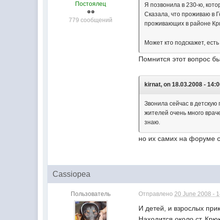
Постоялец
Я позвонила в 230-ю, кото
Сказала, что проживаю в Г
779 сообщений
проживающих в районе Крю
Может кто подскажет, ест
Помнится этот вопрос бы
kirnat, on 18.03.2008 - 14:0
Звонила сейчас в детскую 
жителей очень много враче
знаю.
но их самих на форуме с
Cassiopea
Пользователь
Отправлено
20 June 2008 - 
И детей, и взрослых пр
Находится около ст. Крю