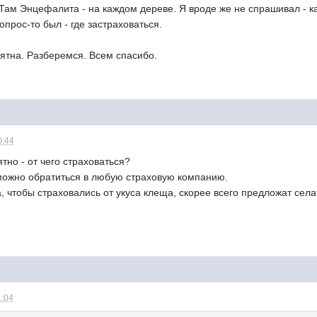
Там Энцефалита - на каждом дереве. Я вроде же не спрашивал - как
опрос-то был - где застраховаться.
ятна. Разберемся. Всем спасибо.
0:44
ятно - от чего страховаться?
можно обратиться в любую страховую компанию.
, чтобы страховались от укуса клеща, скорее всего предложат села
1:04