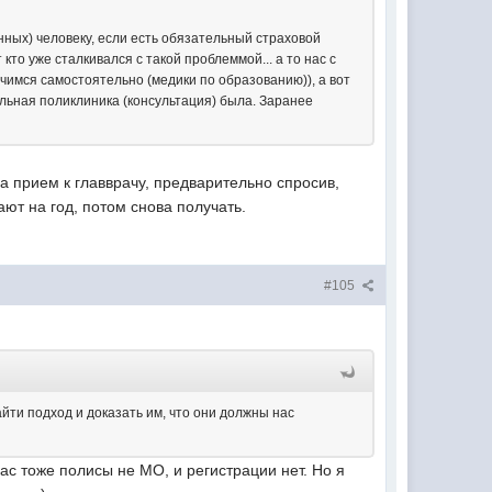
нных) человеку, если есть обязательный страховой
то уже сталкивался с такой проблеммой... а то нас с
лечимся самостоятельно (медики по образованию)), а вот
альная поликлиника (консультация) была. Заранее
на прием к главврачу, предварительно спросив,
ют на год, потом снова получать.
#105
айти подход и доказать им, что они должны нас
нас тоже полисы не МО, и регистрации нет. Но я