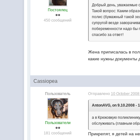
Добрый день, уважаемые с
Постоялец
Такой вопрос: Каким обра
полис (бумажный такой зел
450 сообщений
супругой везде заворачива
побеременности надо бы п
спасибо за ответ!
Жена приписалась в поли
какие нужны документы д
Cassiopea
Пользователь
Отправлено
10 October 2008 
AntonAVG, on 9.10.2008 - 1
а в Крюковкую поликлинику
Пользователи
обслуживать (главным обра
181 сообщений
Прикрепят, я детей на н