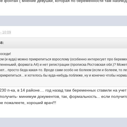
не фонтан ( мнение девушки, которая по беременности там наблюд
- 10:09
58:
оседи!
зом (и куда) можно прикрепиться взрослому (особенно интересует про береме
ененький, формата А4) и нет регистрации (прописка Ростовская обл.)? Может к
ют... просто беда какая-то. Вроде сами особо не болеем (если и болеем, то 
рикрепиться... и хотелось бы куда-нибудь поближе, ну и конечно чтобы норм
0 п-ка, в 14 районе.... год назад там беременных ставили на учет о
получить- минимум документов, так, формальность... если получитс
е пожалеете, хороший врач!!!