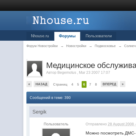
Nhouse.ru
Форумы
Пользователи
Форум Новостройки
→
Новостройки
→
Подмосковье
→
Солнеч
.
Медицинское обслужива
Автор
Begemotus
,
Mar 23 2007 17:07
«
НАЗАД
ВПЕРЕД
»
Страниц
4
5
6
7
8
Сообщений в теме: 390
Sergik
Пользователь
Отправлено
28 August 2008 -
Можно посмотреть ДМС-пр