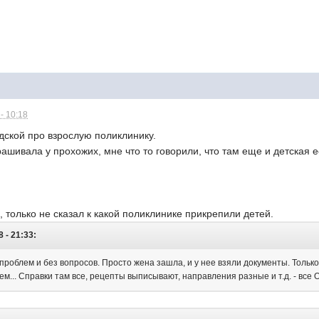
- 10:18
дской про взрослую поликлинику.
рашивала у прохожих, мне что то говорили, что там еще и детская е
 только не сказал к какой поликлинике прикрепили детей.
8 - 21:33:
роблем и без вопросов. Просто жена зашла, и у нее взяли документы. Только в
ем... Справки там все, рецепты выписывают, направления разные и т.д. - все 