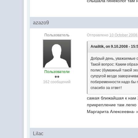
слышала гинеколог там 
azazo9
Пользователь
Отправлено
10 October 2008 
Analitik, on 9.10.2008 - 15:
Добрый день, уважаемые с
Такой вопрос: Каким обра
полис (бумажный такой зел
Пользователи
супругой везде заворачива
162 сообщений
побеременности надо бы п
спасибо за ответ!
самая ближайшая к нам 23
прикрепление там легко 
Маргарита Алексеевна- н
Lilac