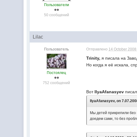
Пользователи
50 сообщений
Lilac
Пользователь
Отправлено
14 October 2008 
Trinity,
я писала на Заво
Но когда я её искала, сп
Постоялец
752 сообщений
Вот
IlyaAfanasyev
писал,
IlyaAfanasyev, on 7.07.200
Мы детей прикрепили без п
доедем сами, то без пробл