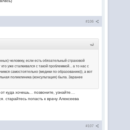
алась)
#106
нных) человеку, если есть обязательный страховой
то уже сталкивался с такой проблеммой... а то нас с
лечимся самостоятельно (медики по образованию)), а вот
альная поликлиника (консультация) была. Заранее
т куда хочешь... позвоните, узнайте....
я. старайтесь попасть к врачу Алексеева
#107