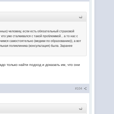
нных) человеку, если есть обязательный страховой
то уже сталкивался с такой проблеммой... а то нас с
лечимся самостоятельно (медики по образованию)), а вот
альная поликлиника (консультация) была. Заранее
адо только найти подход и доказать им, что они
#104