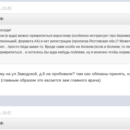
- 15:45
58:
оседи!
зом (и куда) можно прикрепиться взрослому (особенно интересует про береме
ененький, формата А4) и нет регистрации (прописка Ростовская обл.)? Может к
ют... просто беда какая-то. Вроде сами особо не болеем (если и болеем, то 
рикрепиться... и хотелось бы куда-нибудь поближе, ну и конечно чтобы норм
ку на ул.Заводской, д.6 не пробовали? там нас обязаны принять, н
(главным образом это касается зам.главного врача)
- 16:47
58: