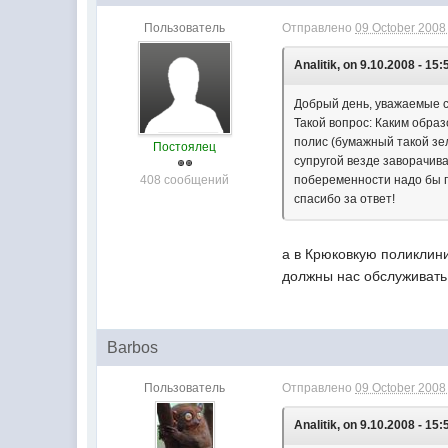
Пользователь
Отправлено
09 October 2008 
Analitik, on 9.10.2008 - 15:
Добрый день, уважаемые с
Такой вопрос: Каким обра
полис (бумажный такой зел
Постоялец
супругой везде заворачива
408 сообщений
побеременности надо бы п
спасибо за ответ!
а в Крюковкую поликлини
должны нас обслуживать 
Barbos
Пользователь
Отправлено
09 October 2008 
Analitik, on 9.10.2008 - 15: