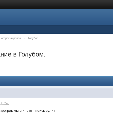
ногорский район
→
Голубое
ние в Голубом.
 15:57
ограммы в инете - поиск рулит...