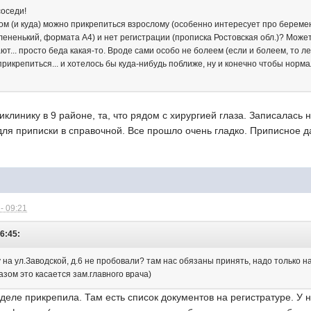
оседи!
зом (и куда) можно прикрепиться взрослому (особенно интересует про береме
ененький, формата А4) и нет регистрации (прописка Ростовская обл.)? Может к
ют... просто беда какая-то. Вроде сами особо не болеем (если и болеем, то 
рикрепиться... и хотелось бы куда-нибудь поближе, ну и конечно чтобы норм
клинику в 9 районе, та, что рядом с хирургией глаза. Записалась 
ля приписки в справочной. Все прошло очень гладко. Приписное да
- 09:21
6:45:
 на ул.Заводской, д.6 не пробовали? там нас обязаны принять, надо только н
зом это касается зам.главного врача)
еделе прикрепила. Там есть список документов на регистратуре. У 