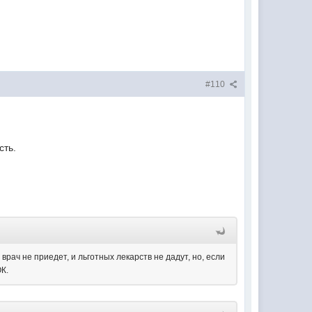
#110
сть.
рач не приедет, и льготных лекарств не дадут, но, если
ОК.