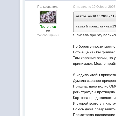
Пользователь
Отправлено
10 October 2008 
azazo9, on 10.10.2008 - 11:
самая ближайшая к нам 230 
Постоялец
Я писала про эту поликл
752 сообщений
По беременности можно 
Есть еще как бы филиал 
Там хорошие врачи, но у
принимают. Можно прийт
Я ходила чтобы прикрепи
Думала заранее прикреп
Пришла, дала полис ОМС,
регистратуры протянула 
Карточка представляет и
И скорей всего эту карто
Боюсь даже представить
Посмотрела расписание в