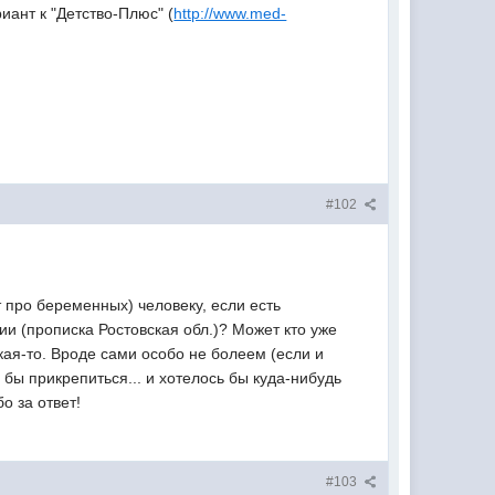
иант к "Детство-Плюс" (
http://www.med-
#102
 про беременных) человеку, если есть
и (прописка Ростовская обл.)? Может кто уже
акая-то. Вроде сами особо не болеем (если и
бы прикрепиться... и хотелось бы куда-нибудь
о за ответ!
#103