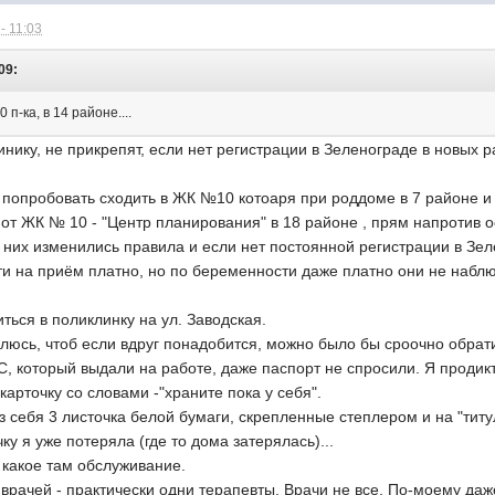
- 11:03
09:
п-ка, в 14 районе....
инику, не прикрепят, если нет регистрации в Зеленограде в новых р
попробовать сходить в ЖК №10 котоаря при роддоме в 7 районе и п
от ЖК № 10 - "Центр планирования" в 18 районе , прям напротив ос
 них изменились правила и если нет постоянной регистрации в Зе
и на приём платно, но по беременности даже платно они не набл
ться в поликлинку на ул. Заводская.
люсь, чтоб если вдруг понадобится, можно было бы сроочно обрати
 который выдали на работе, даже паспорт не спросили. Я продиктова
карточку со словами -"храните пока у себя".
з себя 3 листочка белой бумаги, скрепленные степлером и на "ти
чку я уже потеряла (где то дома затерялась)...
 какое там обслуживание.
рачей - практически одни терапевты. Врачи не все. По-моему даж