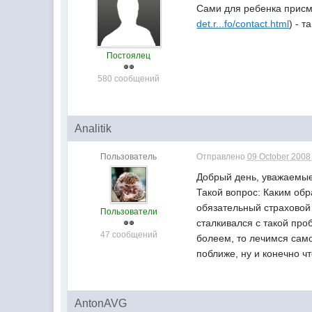
Сами для ребенка присма
det.r...fo/contact.html
) - 
Постоялец
580 сообщений
Analitik
Пользователь
Отправлено
09 October 2008 
Добрый день, уважаемые
Такой вопрос: Каким обр
обязательный страховой 
Пользователи
сталкивался с такой проб
47 сообщений
болеем, то лечимся само
поближе, ну и конечно ч
AntonAVG