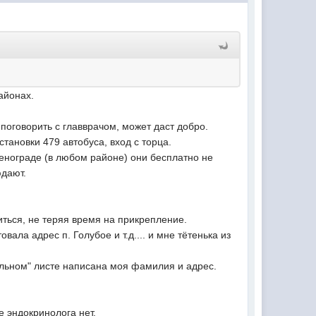
айонах.
оговорить с главврачом, может даст добро.
тановки 479 автобуса, вход с торца.
ленограде (в любом районе) они бесплатно не
юдают.
ться, не теряя время на прикрепление.
ла адрес п. Голубое и т.д.... и мне тётенька из
тульном" листе написана моя фамилия и адрес.
е эндокринолога нет.