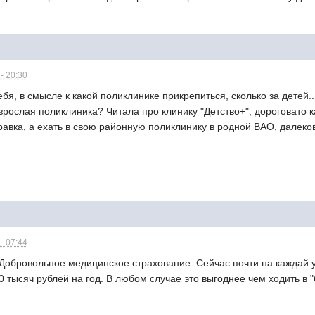
- 20:30
бя, в смысле к какой поликлинике прикрепиться, сколько за детей..
взрослая поликлиника? Читала про клинику "Детство+", дороговато к
вка, а ехать в свою районную поликлинику в родной ВАО, далековато
- 07:44
обровольное медицинское страхование. Сейчас почти на каждай 
 тысяч рублей на год. В любом случае это выгоднее чем ходить в 