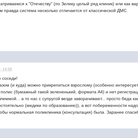
триваемся к "Отечеству" (по Зелику целый ряд клиник) или как вар
там правда система несколько отличается от классической ДМС.
- 14:58
 соседи!
азом (и куда) можно прикрепиться взрослому (особенно интересует
полис (бумажный такой зелененький, формата А4) и нет регистраци
леммой... а то нас с супругой везде заворачивают... просто беда к
стоятельно (медики по образованию)), а вот побеременности надо 
тобы нормальная поликлиника (консультация) была. Заранее спасиб