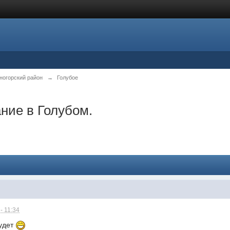
ногорский район
→
Голубое
ние в Голубом.
- 11:34
будет