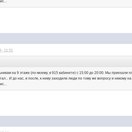
с...
 - 11:31
икам на 9 этаже (по-моему, в 915 кабинете) с 15:00 до 20:00. Мы приехали по
тал... И до нас, и после, к нему заходили люди по тому же вопросу и никому н
с...