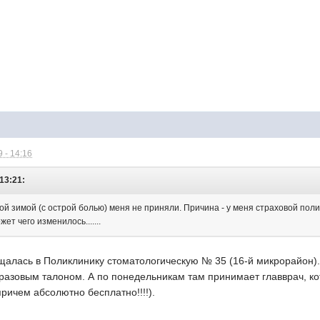
 - 14:16
 13:21:
й зимой (с острой болью) меня не приняли. Причина - у меня страховой поли
ет чего изменилось.......
щалась в Поликлинику стоматологическую № 35 (16-й микрорайон).
разовым талоном. А по понедельникам там принимает главврач, к
ричем абсолютно бесплатно!!!!).