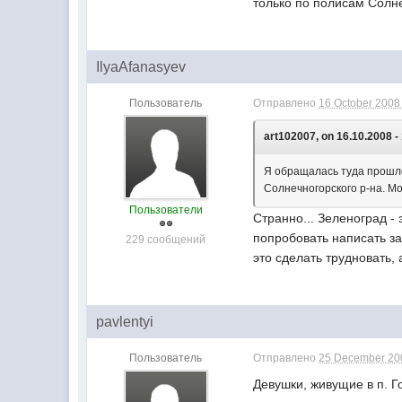
только по полисам Солнеч
IlyaAfanasyev
Пользователь
Отправлено
16 October 2008 
art102007, on 16.10.2008 -
Я обращалась туда прошло
Солнечногорского р-на. Мож
Пользователи
Странно... Зеленоград -
попробовать написать за
229 сообщений
это сделать трудновать,
pavlentyi
Пользователь
Отправлено
25 December 200
Девушки, живущие в п. Го