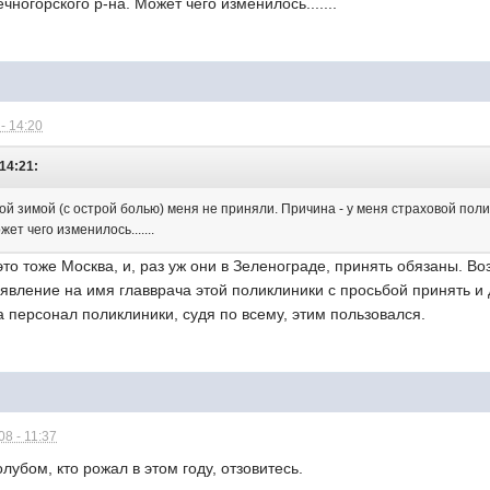
ногорского р-на. Может чего изменилось.......
- 14:20
 14:21:
й зимой (с острой болью) меня не приняли. Причина - у меня страховой поли
ет чего изменилось.......
 это тоже Москва, и, раз уж они в Зеленограде, принять обязаны. В
явление на имя главврача этой поликлиники с просьбой принять и д
 а персонал поликлиники, судя по всему, этим пользовался.
8 - 11:37
лубом, кто рожал в этом году, отзовитесь.