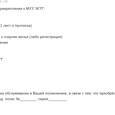
 17:26
прикрепления к МУЗ "АГП":
(1 лист и прописка)
 о покупке жилья (либо регистрация)
лении
П"
а обслуживание в Вашей поликлинике, в связи с тем, что приобрё
ед. полис №________, серия_________.