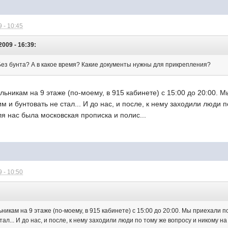
 - 10:45
009 - 16:39:
ез бунта? А в какое время? Какие документы нужны для прикрепления?
ьникам на 9 этаже (по-моему, в 915 кабинете) с 15:00 до 20:00. М
м и бунтовать не стал... И до нас, и после, к нему заходили люди 
ля нас была московская прописка и полис...
 - 10:50
икам на 9 этаже (по-моему, в 915 кабинете) с 15:00 до 20:00. Мы приехали по
тал... И до нас, и после, к нему заходили люди по тому же вопросу и никому н