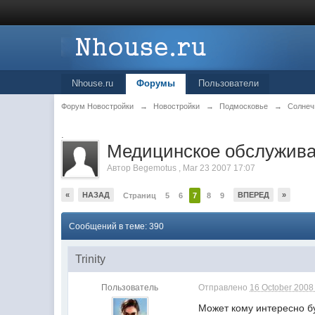
Nhouse.ru
Форумы
Пользователи
Форум Новостройки
→
Новостройки
→
Подмосковье
→
Солнеч
.
Медицинское обслужива
Автор
Begemotus
,
Mar 23 2007 17:07
«
НАЗАД
ВПЕРЕД
»
Страниц
5
6
7
8
9
Сообщений в теме: 390
Trinity
Пользователь
Отправлено
16 October 2008 
Может кому интересно 