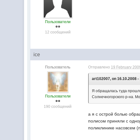
Пользователи
12 сообщений
ice
Пользователь
Отправлено
19 February 2009
art102007, on 16.10.2008 -
Я обращалась туда прошло
Пользователи
Солнечногорского р-на. Мож
190 сообщений
а я с острой болью обра
полисом приняли с одно
поликлинике насовсем (п