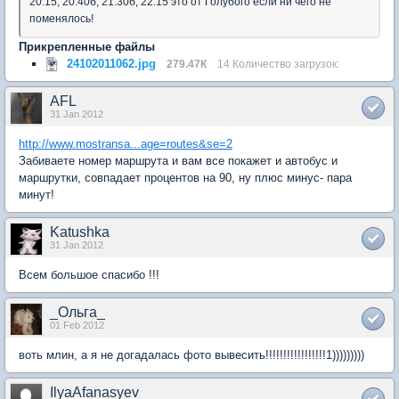
20.15, 20.40б, 21.30б, 22.15 это от Голубого если ни чего не
поменялось!
Прикрепленные файлы
24102011062.jpg
279.47К
14 Количество загрузок:
AFL
31 Jan 2012
http://www.mostransa...age=routes&se=2
Забиваете номер маршрута и вам все покажет и автобус и
маршрутки, совпадает процентов на 90, ну плюс минус- пара
минут!
Katushka
31 Jan 2012
Всем большое спасибо !!!
_Ольга_
01 Feb 2012
воть млин, а я не догадалась фото вывесить!!!!!!!!!!!!!!!!!1)))))))))
IlyaAfanasyev