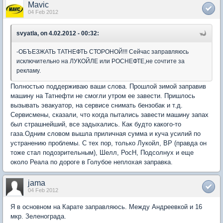
Mavic
04 Feb 2012
svyatla, on 4.02.2012 - 00:32:
-ОБЪЕЗЖАТЬ ТАТНЕФТЬ СТОРОНОЙ!!! Сейчас заправляюсь
исключительно на ЛУКОЙЛЕ или РОСНЕФТЕ,не сочтите за
рекламу.
Полностью поддерживаю ваши слова. Прошлой зимой заправив
машину на Татнефти не смогли утром ее завести. Пришлось
вызывать эвакуатор, на сервисе снимать бензобак и т.д.
Сервисмены, сказали, что когда пытались завести машину запах
был страшнейший, все задыхались. Как будто какого-то
газа.Одним словом вышла приличная сумма и куча усилий по
устранению проблемы. С тех пор, только Лукойл, BP (правда он
тоже стал подозрительным), Шелл, РосН, Подсолнух и еще
около Реала по дороге в Голубое неплохая заправка.
jama
04 Feb 2012
Я в основном на Карате заправляюсь. Между Андреевкой и 16
мкр. Зеленограда.