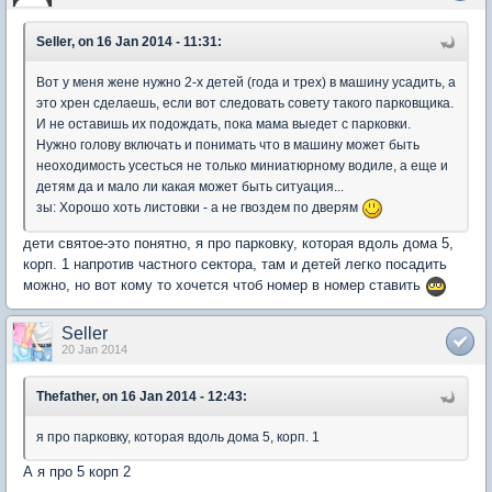
Seller, on 16 Jan 2014 - 11:31:
Вот у меня жене нужно 2-х детей (года и трех) в машину усадить, а
это хрен сделаешь, если вот следовать совету такого парковщика.
И не оставишь их подождать, пока мама выедет с парковки.
Нужно голову включать и понимать что в машину может быть
неоходимость усесться не только миниатюрному водиле, а еще и
детям да и мало ли какая может быть ситуация...
зы: Хорошо хоть листовки - а не гвоздем по дверям
дети святое-это понятно, я про парковку, которая вдоль дома 5,
корп. 1 напротив частного сектора, там и детей легко посадить
можно, но вот кому то хочется чтоб номер в номер ставить
Seller
20 Jan 2014
Thefather, on 16 Jan 2014 - 12:43:
я про парковку, которая вдоль дома 5, корп. 1
А я про 5 корп 2