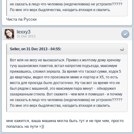
не сказать в лицо что человека (недочеловека) не устроило?????
По мне это верх быдлячества, нагадить втихаря и свалить.
Чиста па Русски
lexxy3
31 Dec 2013
Seller, on 31 Dec 2013 - 04:55:
Вот мля не могу не высказаться. Привез к желтому дому хренову
тучу ашановских пакетов, встал напротив подъезда, максимум
прижавшись, сложил зеркала. За время что таскал сумки, ходок 5
до квартиры, видел что проезжали мимо и портер и X5, то есть
места для проезда было достаточно. Ну так вот за время что не
был рядом с машиной, это максимум пара минут - обнаружил
захарканным стекла. Вот скажите - чем мля я помешал - и почему
не сказать в лицо что человека (недочеловека) не устроило?????
По мне это верх быдлячества, нагадить втихаря и свалить.
мне кажется, ваша машина могла быть тут и не при чем, просто
попалась на пути =))