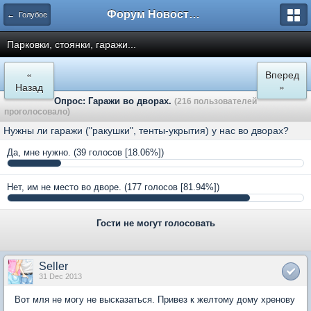
Форум Новостройки
← Голубое
Парковки, стоянки, гаражи...
«
Вперед
Назад
»
Опрос: Гаражи во дворах.
(216 пользователей
проголосовало)
Нужны ли гаражи ("ракушки", тенты-укрытия) у нас во дворах?
Да, мне нужно.
(39 голосов [18.06%])
Нет, им не место во дворе.
(177 голосов [81.94%])
Гости не могут голосовать
Seller
31 Dec 2013
Вот мля не могу не высказаться. Привез к желтому дому хренову