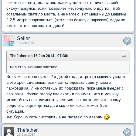
некоторые авто, мол-ставь машину плотнее, я лично за себя
скажу-паркуясь, если позволяет место-думаю о других, чтоб
остальным хватило места, а не наглею и от машины до машины
2-2,5 метра ппарковаться (это я про боковую парковку) моды не
имею...это я про желтые дома!
Seller
16 Jan 2014
Thefather, on 16 Jan 2014 - 07:38:
мол-ставь машину плотнее,
Вот у меня жене нужно 2-х детей (года и трех) в машину усадить,
а это хрен сделаешь, если вот следовать совету такого
парковщика. И не оставишь их подождать, пока мама выедет с
парковки. Нужно голову включать и понимать что в машину
может быть неоходимость усесться не только миниатюрному
водиле, а еще и детям да и мало ли какая может быть
ситуация...
зы: Хорошо хоть листовки - а не гвоздем по дверям
Thefather
16 Jan 2014