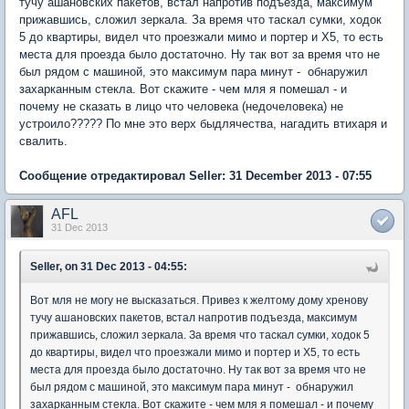
тучу ашановских пакетов, встал напротив подъезда, максимум
прижавшись, сложил зеркала. За время что таскал сумки, ходок
5 до квартиры, видел что проезжали мимо и портер и X5, то есть
места для проезда было достаточно. Ну так вот за время что не
был рядом с машиной, это максимум пара минут - обнаружил
захарканным стекла. Вот скажите - чем мля я помешал - и
почему не сказать в лицо что человека (недочеловека) не
устроило????? По мне это верх быдлячества, нагадить втихаря и
свалить.
Сообщение отредактировал Seller: 31 December 2013 - 07:55
AFL
31 Dec 2013
Seller, on 31 Dec 2013 - 04:55:
Вот мля не могу не высказаться. Привез к желтому дому хренову
тучу ашановских пакетов, встал напротив подъезда, максимум
прижавшись, сложил зеркала. За время что таскал сумки, ходок 5
до квартиры, видел что проезжали мимо и портер и X5, то есть
места для проезда было достаточно. Ну так вот за время что не
был рядом с машиной, это максимум пара минут - обнаружил
захарканным стекла. Вот скажите - чем мля я помешал - и почему