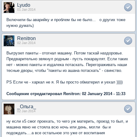
Lyudo
01 Jan 2014
Включили бы аварийку и проблем бы не было... о других тоже
нужно думать)
Renitron
02 Jan 2014
Выгрузил пакеты - отогнал машину. Потом таскай наздоровье.
Предварительно звякнул родным - пусть покараулят. Если таких
нет - можно пакеты и издалека потаскать. Перегораживать наши
тесные дворы, чтобы "пакеты из ашана потаскать" - свинство.
PS Если че - харкал не я. Я бы просто обматерил и уехал )))))
Сообщение отредактировал Renitron: 02 January 2014 - 11:33
_Ольга_
02 Jan 2014
ну если х5 смог проехать, то чего уж материть, проезд то был, и
машина явно не стояла всю ночь или день, могли бы и
подождать....а все остальное это уже от воспитания