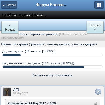
Форум Новостройки
← Голубое
Парковки, стоянки, гаражи...
«
Вперед
Назад
»
Опрос: Гаражи во дворах.
(216 пользователей
проголосовало)
Нужны ли гаражи ("ракушки", тенты-укрытия) у нас во дворах?
Да, мне нужно.
(39 голосов [18.06%])
Нет, им не место во дворе.
(177 голосов [81.94%])
Гости не могут голосовать
AFL
03 May 2017
Prokaznitsa, on 01 May 2017 - 10:29: