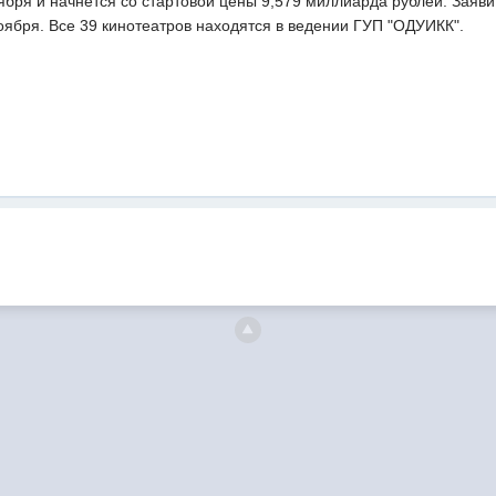
ября и начнется со стартовой цены 9,579 миллиарда рублей. Заяви
оября. Все 39 кинотеатров находятся в ведении ГУП "ОДУИКК".