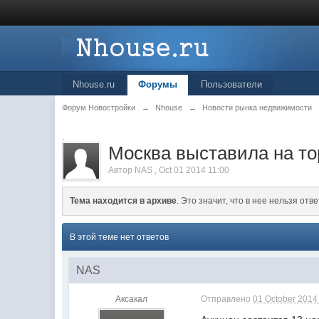
Nhouse.ru
Форумы
Пользователи
Форум Новостройки
→
Nhouse
→
Новости рынка недвижимости
.
Москва выставила на тор
Автор
NAS
,
Oct 01 2014 11:00
Тема находится в архиве
. Это значит, что в нее нельзя отве
В этой теме нет ответов
NAS
Аксакал
Отправлено
01 October 2014 