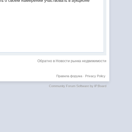
ть о своем намерении участвовать в аукционе
Обратно в Новости рынка недвижимости
Правила форума
·
Privacy Policy
Community Forum Software by IP.Board