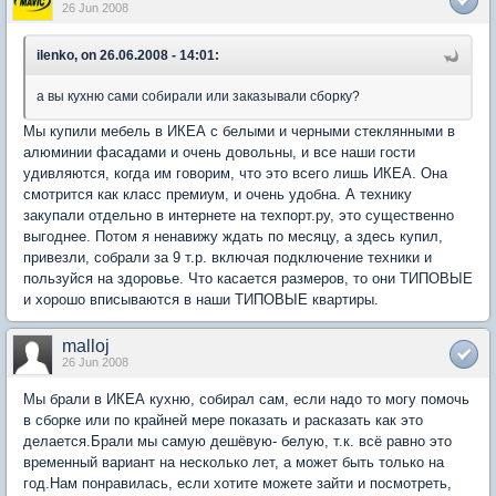
26 Jun 2008
ilenko, on 26.06.2008 - 14:01:
а вы кухню сами собирали или заказывали сборку?
Мы купили мебель в ИКЕА с белыми и черными стеклянными в
алюминии фасадами и очень довольны, и все наши гости
удивляются, когда им говорим, что это всего лишь ИКЕА. Она
смотрится как класс премиум, и очень удобна. А технику
закупали отдельно в интернете на техпорт.ру, это существенно
выгоднее. Потом я ненавижу ждать по месяцу, а здесь купил,
привезли, собрали за 9 т.р. включая подключение техники и
пользуйся на здоровье. Что касается размеров, то они ТИПОВЫЕ
и хорошо вписываются в наши ТИПОВЫЕ квартиры.
malloj
26 Jun 2008
Мы брали в ИКЕА кухню, собирал сам, если надо то могу помочь
в сборке или по крайней мере показать и расказать как это
делается.Брали мы самую дешёвую- белую, т.к. всё равно это
временный вариант на несколько лет, а может быть только на
год.Нам понравилась, если хотите можете зайти и посмотреть,