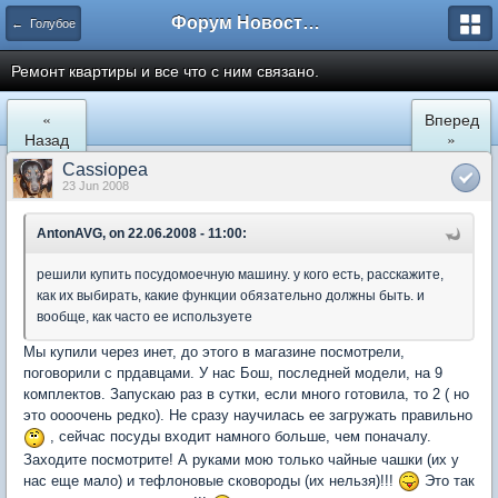
Форум Новостройки
← Голубое
Ремонт квартиры и все что с ним связано.
«
Вперед
Назад
»
Cassiopea
23 Jun 2008
AntonAVG, on 22.06.2008 - 11:00:
решили купить посудомоечную машину. у кого есть, расскажите,
как их выбирать, какие функции обязательно должны быть. и
вообще, как часто ее используете
Мы купили через инет, до этого в магазине посмотрели,
поговорили с прдавцами. У нас Бош, последней модели, на 9
комплектов. Запускаю раз в сутки, если много готовила, то 2 ( но
это оооочень редко). Не сразу научилась ее загружать правильно
, сейчас посуды входит намного больше, чем поначалу.
Заходите посмотрите! А руками мою только чайные чашки (их у
нас еще мало) и тефлоновые сковороды (их нельзя)!!!
Это так