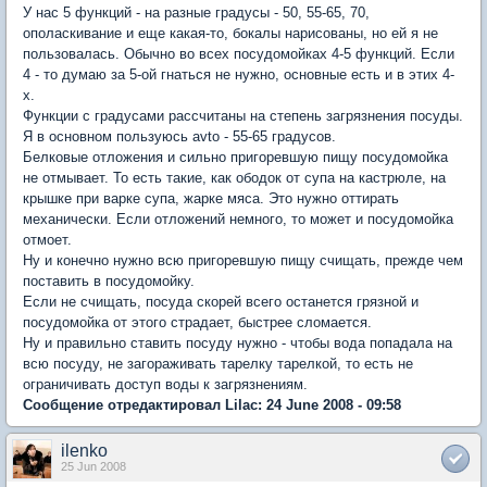
У нас 5 функций - на разные градусы - 50, 55-65, 70,
ополаскивание и еще какая-то, бокалы нарисованы, но ей я не
пользовалась. Обычно во всех посудомойках 4-5 функций. Если
4 - то думаю за 5-ой гнаться не нужно, основные есть и в этих 4-
х.
Функции с градусами рассчитаны на степень загрязнения посуды.
Я в основном пользуюсь avto - 55-65 градусов.
Белковые отложения и сильно пригоревшую пищу посудомойка
не отмывает. То есть такие, как ободок от супа на кастрюле, на
крышке при варке супа, жарке мяса. Это нужно оттирать
механически. Если отложений немного, то может и посудомойка
отмоет.
Ну и конечно нужно всю пригоревшую пищу счищать, прежде чем
поставить в посудомойку.
Если не счищать, посуда скорей всего останется грязной и
посудомойка от этого страдает, быстрее сломается.
Ну и правильно ставить посуду нужно - чтобы вода попадала на
всю посуду, не загораживать тарелку тарелкой, то есть не
ограничивать доступ воды к загрязнениям.
Сообщение отредактировал Lilac: 24 June 2008 - 09:58
ilenko
25 Jun 2008