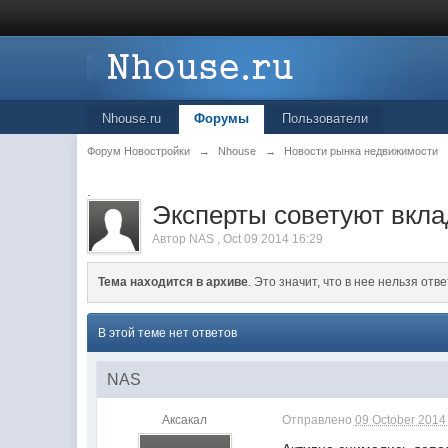
Nhouse.ru
Форумы
Пользователи
Форум Новостройки
→
Nhouse
→
Новости рынка недвижимости
.
Эксперты советуют вкла
Автор
NAS
,
Oct 09 2014 16:29
Тема находится в архиве
. Это значит, что в нее нельзя отве
В этой теме нет ответов
NAS
Аксакал
Отправлено
09 October 2014 