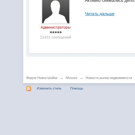
Активно снимались депо
Читать дальше
Администраторы
21431 сообщений
Форум Новостройки
→
Nhouse
→
Новости рынка недвижимости
Изменить стиль
Помощь