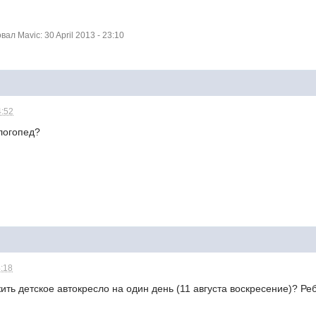
л Mavic: 30 April 2013 - 23:10
4:52
 логопед?
4:18
ить детское автокресло на один день (11 августа воскресение)? Реб
.