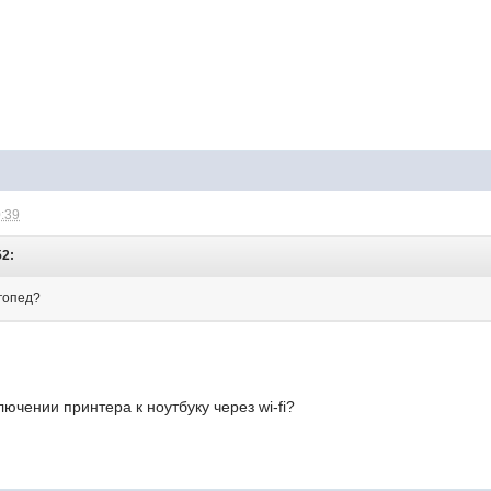
0:39
52:
огопед?
лючении принтера к ноутбуку через wi-fi?