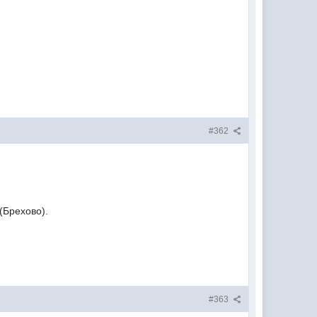
#362
(Брехово).
#363