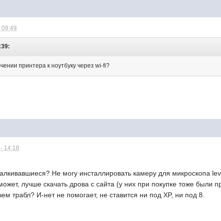
 09:49
:39:
чении принтера к ноутбуку через wi-fi?
- 14:18
алкивавшиеся? Не могу инсталлировать камеру для микроскопа lev
ожет, лучше скачать дрова с сайта (у них при покупке тоже были пр
чем трабл? И-нет не помогает, не ставится ни под XP, ни под 8.