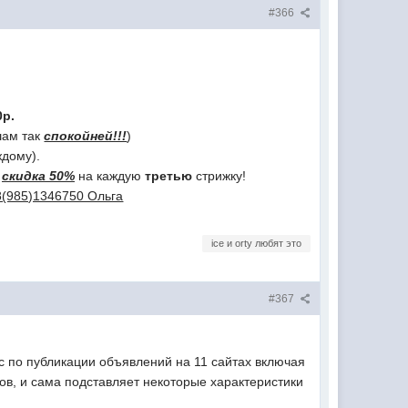
#366
0р.
ам так
спокойней!!!
)
дому).
-
скидка 50%
на каждую
третью
стрижку!
8(985)1346750 Ольга
ice и orty любят это
#367
с по публикации объявлений на 11 сайтах включая
ов, и сама подставляет некоторые характеристики