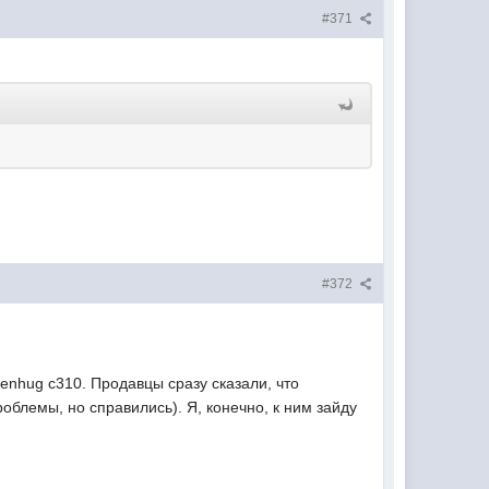
#371
#372
enhug c310. Продавцы сразу сказали, что
облемы, но справились). Я, конечно, к ним зайду