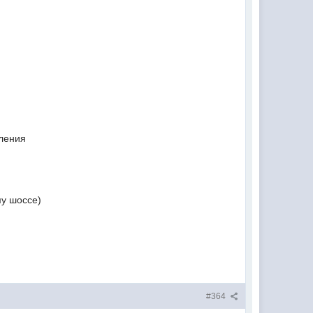
вления
му шоссе)
#364