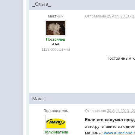
_Ольга_
Местный
Отправлено
25 April 2013 - 2
Постоялец
1119 сообщений
Постоянным к
Mavic
Пользователь
Отправлено
30 April 2013 - 2
Если кто надумал прод
авто.ру и авито из одно
Пользователи
машины:
www.autocloud.