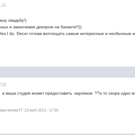
1:23
ашу свадьбу!)
ных и заканчивая декором на банкете!!))
es,I do. Decor готова воплощать самые интересные и необычные и
7:56
. а ваша студия может предоставить карликов ??а то скора одно 
 tverdiy77: 23 April 2013 - 17:56