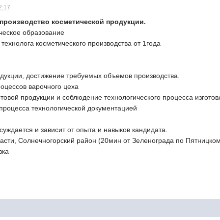
2:17
 производство косметической продукции.
ческое образование
технолога косметического производства от 1года
дукции, достижение требуемых объемов производства.
оцессов варочного цеха
отовой продукции и соблюдение технологического процесса изгото
процесса технологической документацией
уждается и зависит от опыта и навыков кандидата.
ласти, Солнечногорский район (20мин от Зеленограда по Пятницко
вка