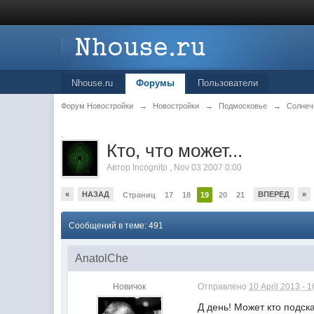
Nhouse.ru
Форумы
Пользователи
Форум Новостройки
→
Новостройки
→
Подмосковье
→
Солнеч
.
Кто, что может...
Автор
Incognito
,
Nov 03 2007 0:00
«
НАЗАД
ВПЕРЕД
»
Страниц
17
18
19
20
21
Сообщений в теме: 491
AnatolChe
Новичок
Отправлено
10 April 2013 - 1
Д день! Может кто подска