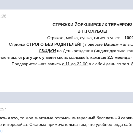
1:38
СТРИЖКИ ЙОРКШИРСКИХ ТЕРЬЕРОВ!
В П.ГОЛУБОЕ!
Стрижка, мойка, сушка, гигиена ушек –
100
Стрижка
СТРОГО БЕЗ РОДИТЕЛЕЙ
! ( поверьте
Вашим
малыш
СКИДКИ
на День рождения (индивидуально каж
лиентам,
стригущих у меня
своих малышей,
каждые 2,5 месяца
Предварительная запись
с 11 до 22.00
в любой день по тел.
2:57
ать авто
, то мои знакомые открыли интересный бесплатный серви
го интерфейса. Система примечательна тем, что удобнее ряда сайт
ru