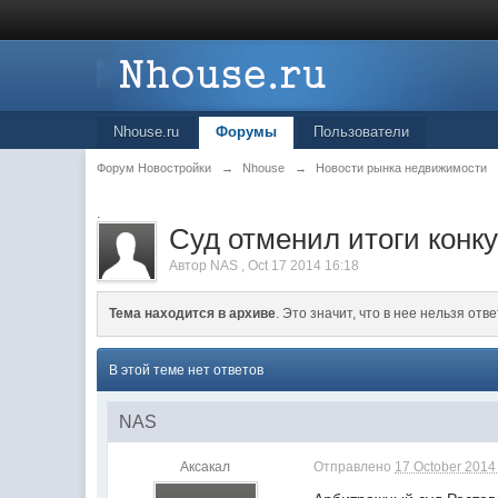
Nhouse.ru
Форумы
Пользователи
Форум Новостройки
→
Nhouse
→
Новости рынка недвижимости
.
Суд отменил итоги конк
Автор
NAS
,
Oct 17 2014 16:18
Тема находится в архиве
. Это значит, что в нее нельзя отве
В этой теме нет ответов
NAS
Аксакал
Отправлено
17 October 2014 