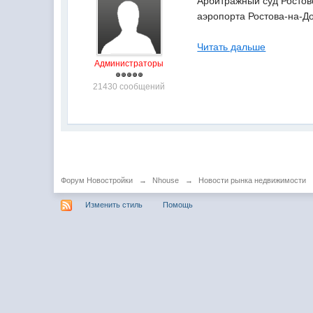
Арбитражный суд Ростов
аэропорта Ростова-на-Д
Читать дальше
Администраторы
21430 сообщений
Форум Новостройки
→
Nhouse
→
Новости рынка недвижимости
Изменить стиль
Помощь