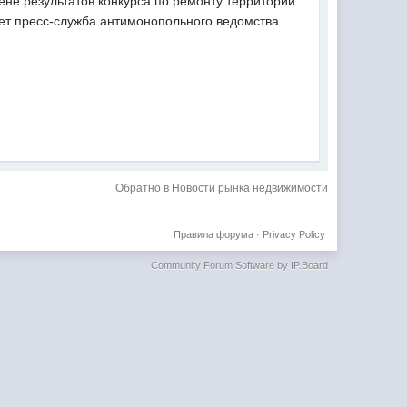
не результатов конкурса по ремонту территории
ает пресс-служба антимонопольного ведомства.
Обратно в Новости рынка недвижимости
Правила форума
·
Privacy Policy
Community Forum Software by IP.Board