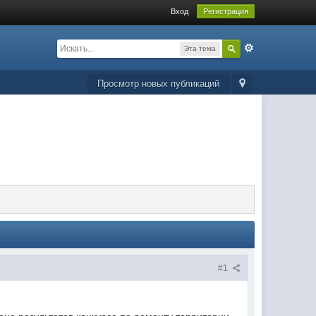
Вход
Регистрация
Эта тема
Просмотр новых публикаций
#1