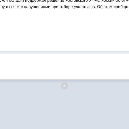
ской области поддержал решение Ростовского УФАС России об отме
ону в связи с нарушениями при отборе участников. Об этом сообщ