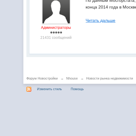
По данным Мосгорстата,
конца 2014 года в Москв
Читать дальше
Администраторы
21431 сообщений
Форум Новостройки
→
Nhouse
→
Новости рынка недвижимости
Изменить стиль
Помощь