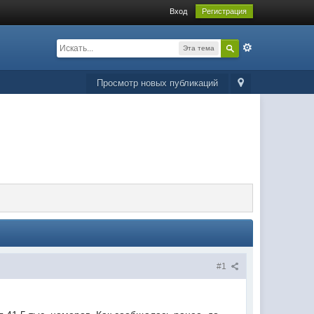
Вход
Регистрация
Эта тема
Просмотр новых публикаций
#1