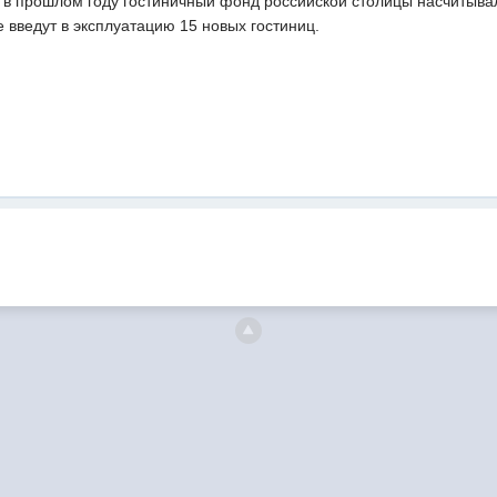
 в прошлом году гостиничный фонд российской столицы насчитывал
е введут в эксплуатацию 15 новых гостиниц.