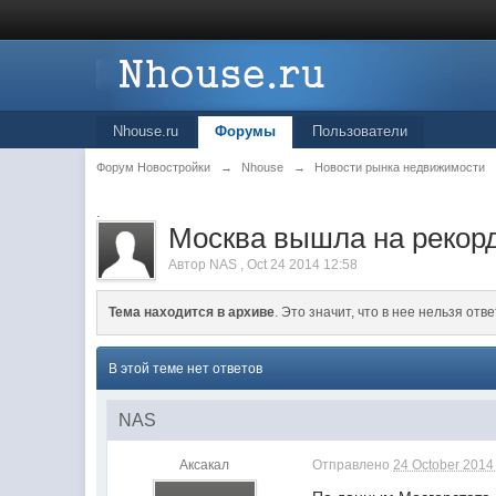
Nhouse.ru
Форумы
Пользователи
Форум Новостройки
→
Nhouse
→
Новости рынка недвижимости
.
Москва вышла на рекор
Автор
NAS
,
Oct 24 2014 12:58
Тема находится в архиве
. Это значит, что в нее нельзя отве
В этой теме нет ответов
NAS
Аксакал
Отправлено
24 October 2014 