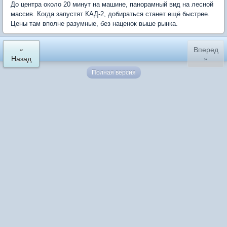
До центра около 20 минут на машине, панорамный вид на лесной
массив. Когда запустят КАД-2, добираться станет ещё быстрее.
Цены там вполне разумные, без наценок выше рынка.
«
Вперед
Назад
»
Полная версия