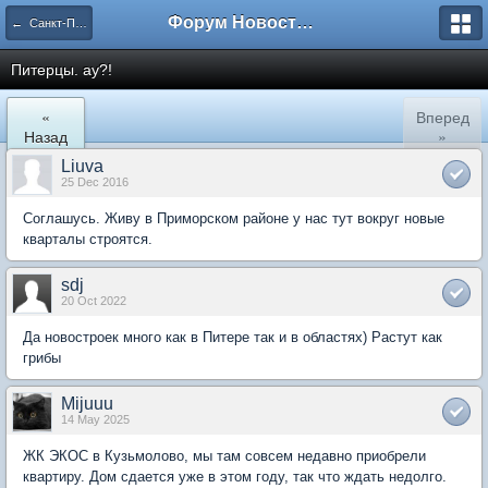
Форум Новостройки
← Санкт-Петербург
Питерцы. ау?!
«
Вперед
Назад
»
Liuva
25 Dec 2016
Соглашусь. Живу в Приморском районе у нас тут вокруг новые
кварталы строятся.
sdj
20 Oct 2022
Да новостроек много как в Питере так и в областях) Растут как
грибы
Mijuuu
14 May 2025
ЖК ЭКОС в Кузьмолово, мы там совсем недавно приобрели
квартиру. Дом сдается уже в этом году, так что ждать недолго.