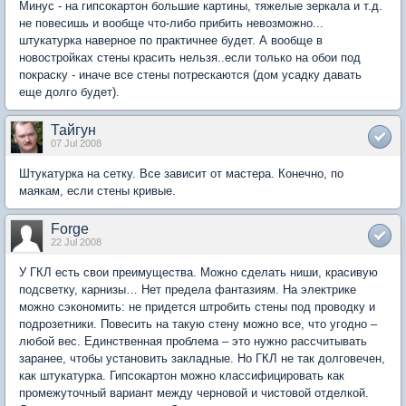
Минус - на гипсокартон большие картины, тяжелые зеркала и т.д.
не повесишь и вообще что-либо прибить невозможно...
штукатурка наверное по практичнее будет. А вообще в
новостройках стены красить нельзя..если только на обои под
покраску - иначе все стены потрескаются (дом усадку давать
еще долго будет).
Тайгун
07 Jul 2008
Штукатурка на сетку. Все зависит от мастера. Конечно, по
маякам, если стены кривые.
Forge
22 Jul 2008
У ГКЛ есть свои преимущества. Можно сделать ниши, красивую
подсветку, карнизы… Нет предела фантазиям. На электрике
можно сэкономить: не придется штробить стены под проводку и
подрозетники. Повесить на такую стену можно все, что угодно –
любой вес. Единственная проблема – это нужно рассчитывать
заранее, чтобы установить закладные. Но ГКЛ не так долговечен,
как штукатурка. Гипсокартон можно классифицировать как
промежуточный вариант между черновой и чистовой отделкой.