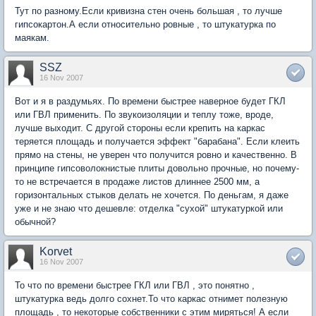
Тут по разному.Если кривизна стен очень большая , то лучше
гипсокартон.А если относительно ровные , то штукатурка по
маякам.
SSZ
16 Nov 2007
Вот и я в раздумьях. По времени быстрее наверное будет ГКЛ
или ГВЛ применить. По звукоизоляции и теплу тоже, вроде,
лучше выходит. С другой стороны если крепить на каркас
теряется площадь и получается эффект "барабана". Если клеить
прямо на стены, не уверен что получится ровно и качественно. В
принципе гипсоволокнистые плиты довольно прочные, но почему-
то не встречается в продаже листов длиннее 2500 мм, а
горизонтальных стыков делать не хочется. По деньгам, я даже
уже и не знаю что дешевле: отделка "сухой" штукатуркой или
обычной?
Korvet
16 Nov 2007
То что по времени быстрее ГКЛ или ГВЛ , это понятно ,
штукатурка ведь долго сохнет.То что каркас отнимет полезную
площадь , то некоторые собственники с этим миряться! А если