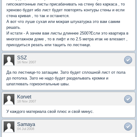
гипсокаптонные листы присабачивать на стену без каркаса , то
хреново будет ибо лист будет повторять контуры стены и если
стена кривая , то так и останется.
А вот что луше сухая или мокрая штукатурка это вам самим
решать.
И кстати - А зачем вам листы длиннее 2500?Если это квартира в
многоэтажном доме , то в лифт и по 2.5 метра итак не влезают ,
приходиться резать или тащить по лестнице.
SSZ
16 Nov 2007
Да по лестнице-то затащим. Зато будет сплошной лист от пола
до потолка. Зато не надо будет разделывать кромки и
шпатлевать горизонтальные швы.
Korvet
18 Nov 2007
У каждого материала свой плюс и свой минус.
Samaya
04 Jul 2008