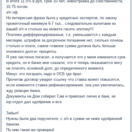
В итоге 11.5% в руб, срок 10 лет, новостройка до собственности,
10.75 потом.
з/п оф.
Но интересная фраза была у кредитных экспертов, по закону
прожиточный минимум 6-7 тыс., следовательно вычитаем из
вашей з/п и столько вы можете гасить ипотеку!!!
Платежи дифференцированные, т.е. уменьшаются с каждым
месяцем, штрафов за досрочное погашение нет, сколько хочешь
столько и плати, самое главное сумма должна быть больше
очновного долга+ проценты.
Я уже частично погасил, и получается что у меня изменился срок
кредита, но в банке мне сказали, что я теперь оказывается могу
не платить основной долг, до определенного момента.
Минус что погашать надо в ОСБ где брал.
Прочитав договор увидел ссылку что ставка может повысится,
если изменится ставка рефинансирования, она уже увеличилась,
жду реакции банка.
Документы на Дом собирал Сам и привозил лично в банк, их
юр.отдел дал одобрение и все.
Забыл!
Нужны были два поручителя, с з/п в сумме не ниже одобренной
банком.
По ним такая же проверка!